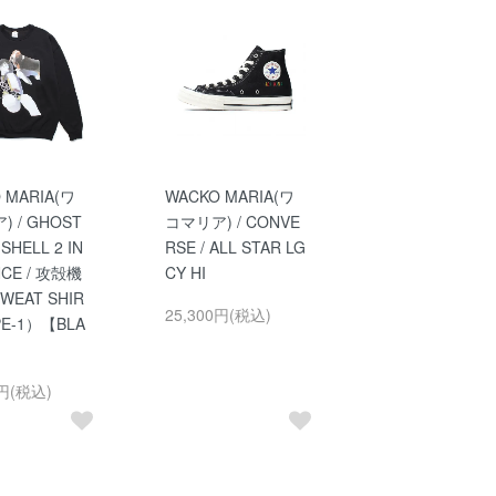
 MARIA(ワ
WACKO MARIA(ワ
 / GHOST
コマリア) / CONVE
 SHELL 2 IN
RSE / ALL STAR LG
CE / 攻殻機
CY HI
SWEAT SHIR
25,300円(税込)
E-1）【BLA
0円(税込)