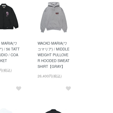
 MARIA(ワ
WACKO MARIA(ワ
 / 56 TATT
コマリア) / MIDDLE
DIO / COA
WEIGHT PULLOVE
CKET
R HOODED SWEAT
SHIRT【GRAY】
0円(税込)
26,400円(税込)