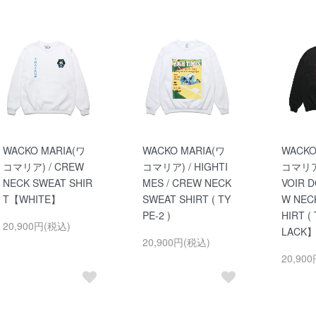
WACKO MARIA(ワ
WACKO MARIA(ワ
WACKO
コマリア) / CREW
コマリア) / HIGHTI
コマリア)
NECK SWEAT SHIR
MES / CREW NECK
VOIR D
T【WHITE】
SWEAT SHIRT ( TY
W NEC
PE-2 )
HIRT (
20,900円(税込)
LACK
20,900円(税込)
20,90