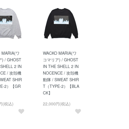
 MARIA(ワ
WACKO MARIA(ワ
 / GHOST
コマリア) / GHOST
 SHELL 2 IN
IN THE SHELL 2 IN
CE / 攻殻機
NOCENCE / 攻殻機
SWEAT SHIR
動隊 / SWEAT SHIR
PE-2）【GR
T（TYPE-2）【BLA
CK】
0円(税込)
22,000円(税込)