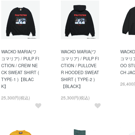
WACKO MARIA(ワ
WACKO MARIA(ワ
WACKO
コマリア) / PULP FI
コマリア) / PULP FI
コマリア)
CTION / CREW NE
CTION / PULLOVE
OO STU
CK SWEAT SHIRT (
R HOODED SWEAT
CH JA
TYPE-1 )【BLAC
SHIRT ( TYPE-2 )
26,40
K】
【BLACK】
25,300円(税込)
25,300円(税込)