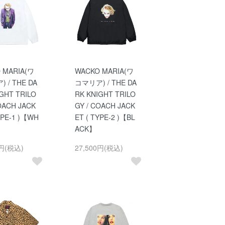
 MARIA(ワ
WACKO MARIA(ワ
 / THE DA
コマリア) / THE DA
GHT TRILO
RK KNIGHT TRILO
OACH JACK
GY / COACH JACK
YPE-1 )【WH
ET ( TYPE-2 )【BL
ACK】
0円(税込)
27,500円(税込)