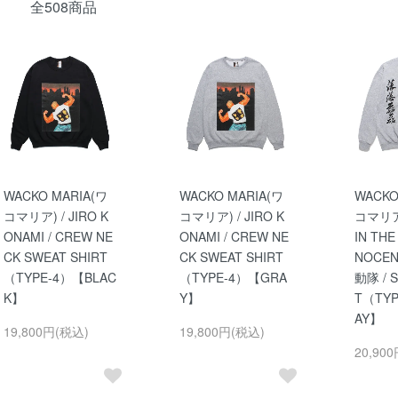
全508商品
WACKO MARIA(ワ
WACKO MARIA(ワ
WACKO
コマリア) / JIRO K
コマリア) / JIRO K
コマリア)
ONAMI / CREW NE
ONAMI / CREW NE
IN THE
CK SWEAT SHIRT
CK SWEAT SHIRT
NOCEN
（TYPE-4）【BLAC
（TYPE-4）【GRA
動隊 / 
K】
Y】
T（TY
AY】
19,800円(税込)
19,800円(税込)
20,90