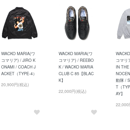
WACKO MARIA(ワ
WACKO MARIA(ワ
WACKO
コマリア) / JIRO K
コマリア) / REEBO
コマリア)
ONAMI / COACH J
K / WACKO MARIA
IN THE
ACKET（TYPE-4）
CLUB C 85【BLAC
NOCEN
K】
動隊 / 
20,900円(税込)
T（TY
22,000円(税込)
AY】
22,00