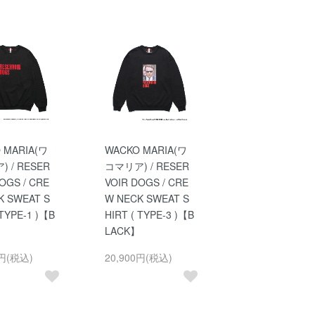
 MARIA(ワ
WACKO MARIA(ワ
 / RESER
コマリア) / RESER
OGS / CRE
VOIR DOGS / CRE
K SWEAT S
W NECK SWEAT S
 TYPE-1 )【B
HIRT ( TYPE-3 )【B
】
LACK】
0円(税込)
20,900円(税込)