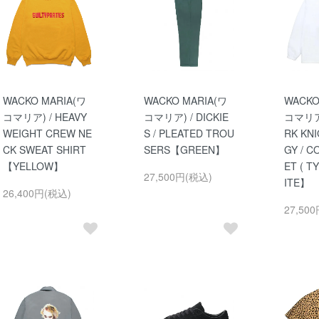
WACKO MARIA(ワ
WACKO MARIA(ワ
WACKO
コマリア) / HEAVY
コマリア) / DICKIE
コマリア)
WEIGHT CREW NE
S / PLEATED TROU
RK KNI
CK SWEAT SHIRT
SERS【GREEN】
GY / C
【YELLOW】
ET ( T
27,500円(税込)
ITE】
26,400円(税込)
27,50