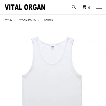
0
ホーム
WACKO MARIA
T-SHIRTS