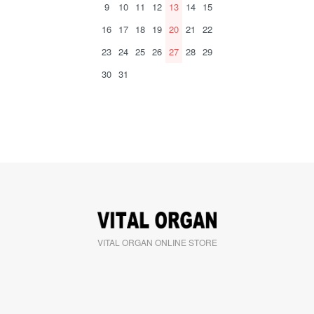
9
10
11
12
13
14
15
16
17
18
19
20
21
22
23
24
25
26
27
28
29
30
31
VITAL ORGAN ONLINE STORE