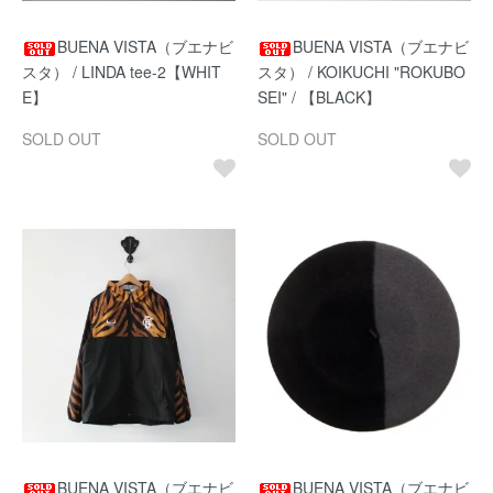
BUENA VISTA（ブエナビ
BUENA VISTA（ブエナビ
スタ） / LINDA tee-2【WHIT
スタ） / KOIKUCHI "ROKUBO
E】
SEI" / 【BLACK】
SOLD OUT
SOLD OUT
BUENA VISTA（ブエナビ
BUENA VISTA（ブエナビ