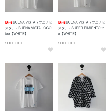
BUENA VISTA（ブエナビ
BUENA VISTA（ブエナビ
スタ） / BUENA VISTA LOGO
スタ） / SUPER PIMIENTO te
tee【WHITE】
e【WHITE】
SOLD OUT
SOLD OUT