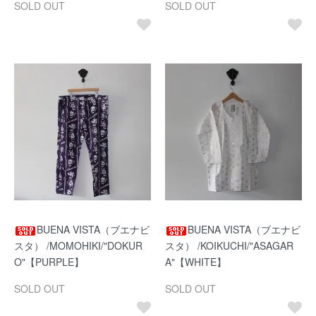
SOLD OUT
SOLD OUT
BUENA VISTA（ブエナビ
BUENA VISTA（ブエナビ
スタ） /MOMOHIKI/"DOKUR
スタ） /KOIKUCHI/"ASAGAR
O"【PURPLE】
A"【WHITE】
SOLD OUT
SOLD OUT