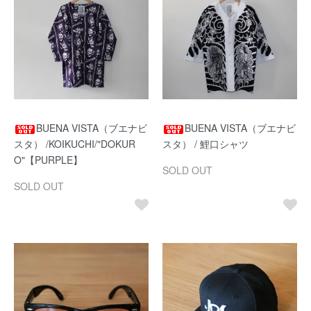
BUENA VISTA（ブエナビ
BUENA VISTA（ブエナビ
スタ） /KOIKUCHI/"DOKUR
スタ） / 鯉口シャツ
O"【PURPLE】
SOLD OUT
SOLD OUT