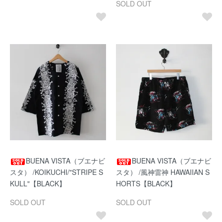
SOLD OUT
BUENA VISTA（ブエナビ
BUENA VISTA（ブエナビ
スタ） /KOIKUCHI/"STRIPE S
スタ） /風神雷神 HAWAIIAN S
KULL"【BLACK】
HORTS【BLACK】
SOLD OUT
SOLD OUT