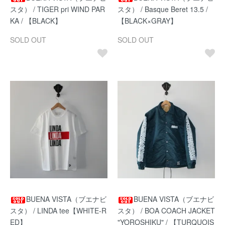
スタ） / TIGER pri WIND PAR
スタ） / Basque Beret 13.5 /
KA / 【BLACK】
【BLACK×GRAY】
SOLD OUT
SOLD OUT
BUENA VISTA（ブエナビ
BUENA VISTA（ブエナビ
スタ） / LINDA tee【WHITE-R
スタ） / BOA COACH JACKET
ED】
"YOROSHIKU" / 【TURQUOIS