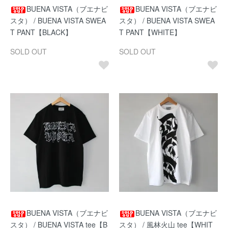
BUENA VISTA（ブエナビ
BUENA VISTA（ブエナビ
スタ） / BUENA VISTA SWEA
スタ） / BUENA VISTA SWEA
T PANT【BLACK】
T PANT【WHITE】
SOLD OUT
SOLD OUT
BUENA VISTA（ブエナビ
BUENA VISTA（ブエナビ
スタ） / BUENA VISTA tee【B
スタ） / 風林火山 tee【WHIT