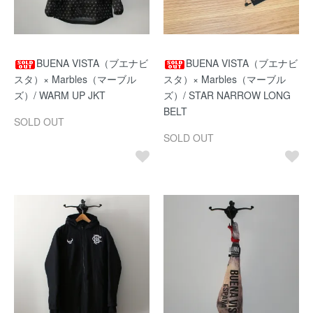
BUENA VISTA（ブエナビ
BUENA VISTA（ブエナビ
スタ）× Marbles（マーブル
スタ）× Marbles（マーブル
ズ）/ WARM UP JKT
ズ）/ STAR NARROW LONG
BELT
SOLD OUT
SOLD OUT