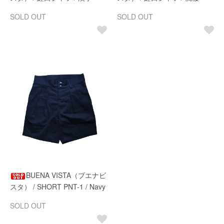
SOLD OUT
SOLD OUT
BUENA VISTA（ブエナビ
スタ） / SHORT PNT-1 / Navy
SOLD OUT