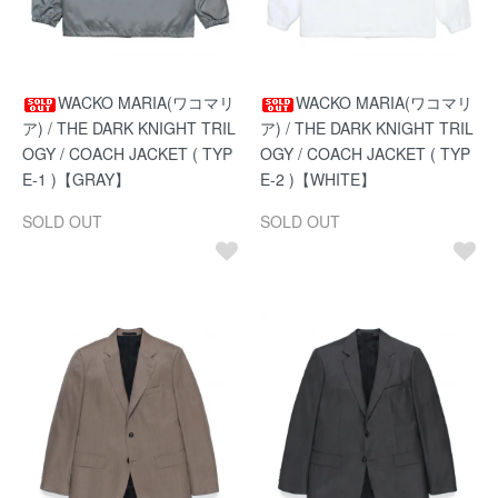
WACKO MARIA(ワコマリ
WACKO MARIA(ワコマリ
ア) / THE DARK KNIGHT TRIL
ア) / THE DARK KNIGHT TRIL
OGY / COACH JACKET ( TYP
OGY / COACH JACKET ( TYP
E-1 )【GRAY】
E-2 )【WHITE】
SOLD OUT
SOLD OUT