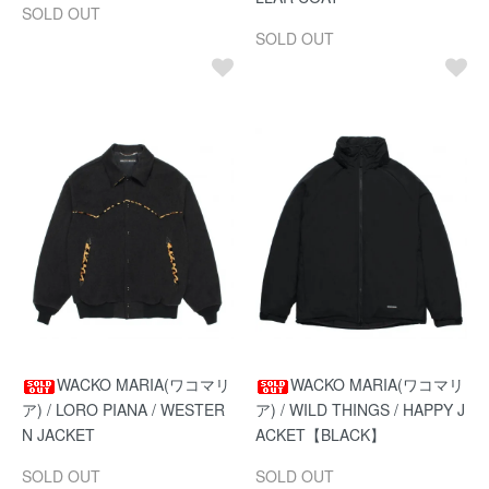
SOLD OUT
SOLD OUT
WACKO MARIA(ワコマリ
WACKO MARIA(ワコマリ
ア) / LORO PIANA / WESTER
ア) / WILD THINGS / HAPPY J
N JACKET
ACKET【BLACK】
SOLD OUT
SOLD OUT