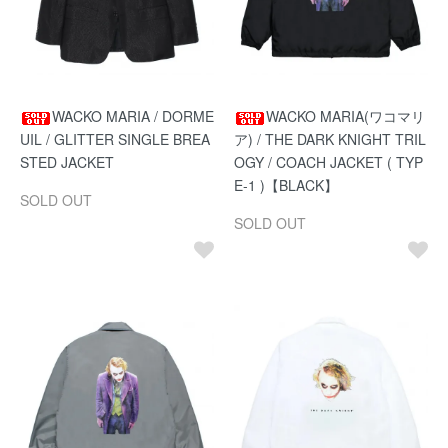
WACKO MARIA / DORME
WACKO MARIA(ワコマリ
UIL / GLITTER SINGLE BREA
ア) / THE DARK KNIGHT TRIL
STED JACKET
OGY / COACH JACKET ( TYP
E-1 )【BLACK】
SOLD OUT
SOLD OUT