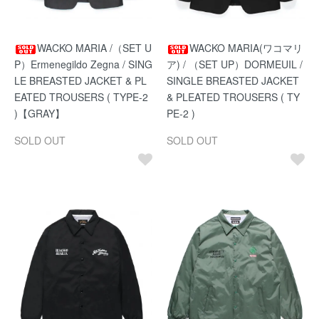
WACKO MARIA /（SET U
WACKO MARIA(ワコマリ
P）Ermenegildo Zegna / SING
ア) / （SET UP）DORMEUIL /
LE BREASTED JACKET & PL
SINGLE BREASTED JACKET
EATED TROUSERS ( TYPE-2
& PLEATED TROUSERS ( TY
)【GRAY】
PE-2 )
SOLD OUT
SOLD OUT