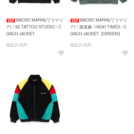
WACKO MARIA(ワコマリ
WACKO MARIA(ワコマリ
ア) / 56 TATTOO STUDIO / C
ア) / 舐達麻 / HIGH TIMES / C
OACH JACKET
OACH JACKET【GREEN】
SOLD OUT
SOLD OUT