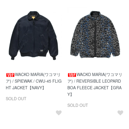
WACKO MARIA(ワコマリ
WACKO MARIA(ワコマリ
ア) / SPIEWAK / CWU-45 FLIG
ア) / REVERSIBLE LEOPARD
HT JACKET【NAVY】
BOA FLEECE JACKET【GRA
Y】
SOLD OUT
SOLD OUT