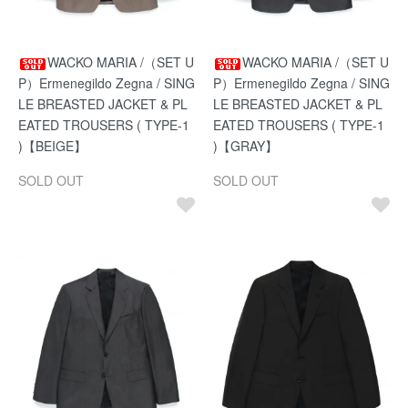
WACKO MARIA /（SET U
WACKO MARIA /（SET U
P）Ermenegildo Zegna / SING
P）Ermenegildo Zegna / SING
LE BREASTED JACKET & PL
LE BREASTED JACKET & PL
EATED TROUSERS ( TYPE-1
EATED TROUSERS ( TYPE-1
)【BEIGE】
)【GRAY】
SOLD OUT
SOLD OUT