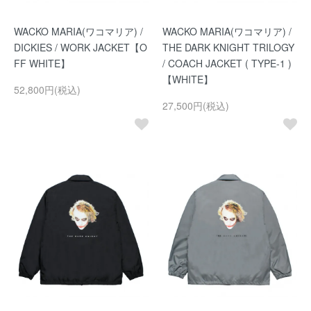
WACKO MARIA(ワコマリア) /
WACKO MARIA(ワコマリア) /
DICKIES / WORK JACKET【O
THE DARK KNIGHT TRILOGY
FF WHITE】
/ COACH JACKET ( TYPE-1 )
【WHITE】
52,800円(税込)
27,500円(税込)