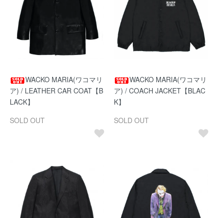
WACKO MARIA(ワコマリ
WACKO MARIA(ワコマリ
ア) / LEATHER CAR COAT【B
ア) / COACH JACKET【BLAC
LACK】
K】
SOLD OUT
SOLD OUT