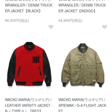
WRANGLER / DENIM TRUCK
WRANGLER / DENIM TRUCK
ER JACKET【BLACK】
ER JACKET【INDIGO】
66,000円(税込)
64,900円(税込)
WACKO MARIA(ワコマリア) /
WACKO MARIA(ワコマリア) /
LEATHER VARSITY JACKET -
SPIEWAK / G-8 FLIGHT JACK
B- ( TYPE-2 ）【RED】
ET