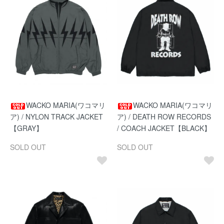
WACKO MARIA(ワコマリ
WACKO MARIA(ワコマリ
ア) / NYLON TRACK JACKET
ア) / DEATH ROW RECORDS
【GRAY】
/ COACH JACKET【BLACK】
SOLD OUT
SOLD OUT