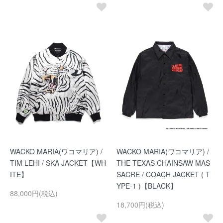
WACKO MARIA(ワコマリア) /
WACKO MARIA(ワコマリア) /
TIM LEHI / SKA JACKET【WH
THE TEXAS CHAINSAW MAS
ITE】
SACRE / COACH JACKET ( T
YPE-1 )【BLACK】
88,000円(税込)
18,700円(税込)