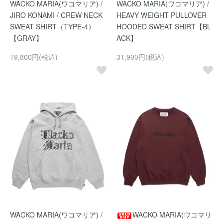
WACKO MARIA(ワコマリア) /
WACKO MARIA(ワコマリア) /
JIRO KONAMI / CREW NECK
HEAVY WEIGHT PULLOVER
SWEAT SHIRT（TYPE-4）
HOODED SWEAT SHIRT【BL
【GRAY】
ACK】
19,800円(税込)
31,900円(税込)
WACKO MARIA(ワコマリア) /
WACKO MARIA(ワコマリ