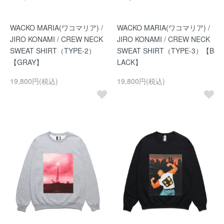
WACKO MARIA(ワコマリア) /
WACKO MARIA(ワコマリア) /
JIRO KONAMI / CREW NECK
JIRO KONAMI / CREW NECK
SWEAT SHIRT（TYPE-2）
SWEAT SHIRT（TYPE-3）【B
【GRAY】
LACK】
19,800円(税込)
19,800円(税込)