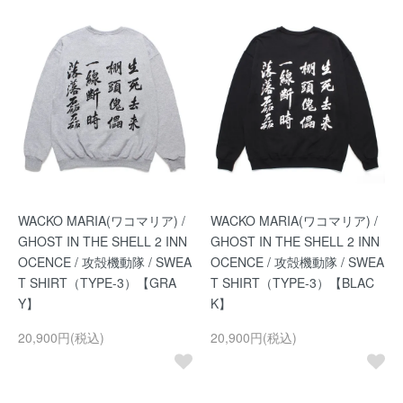
WACKO MARIA(ワコマリア) /
WACKO MARIA(ワコマリア) /
GHOST IN THE SHELL 2 INN
GHOST IN THE SHELL 2 INN
OCENCE / 攻殻機動隊 / SWEA
OCENCE / 攻殻機動隊 / SWEA
T SHIRT（TYPE-3）【GRA
T SHIRT（TYPE-3）【BLAC
Y】
K】
20,900円(税込)
20,900円(税込)