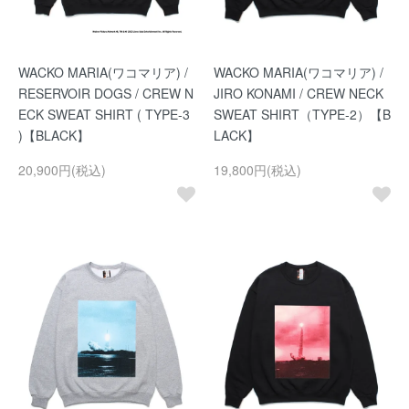
WACKO MARIA(ワコマリア) /
WACKO MARIA(ワコマリア) /
RESERVOIR DOGS / CREW N
JIRO KONAMI / CREW NECK
ECK SWEAT SHIRT ( TYPE-3
SWEAT SHIRT（TYPE-2）【B
)【BLACK】
LACK】
20,900円(税込)
19,800円(税込)