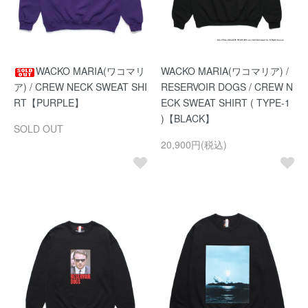
WACKO MARIA(ワコマリ
WACKO MARIA(ワコマリア) /
ア) / CREW NECK SWEAT SHI
RESERVOIR DOGS / CREW N
RT【PURPLE】
ECK SWEAT SHIRT ( TYPE-1
)【BLACK】
SOLD OUT
20,900円(税込)