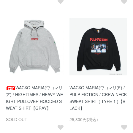
WACKO MARIA(ワコマリ
WACKO MARIA(ワコマリア) /
ア) / HIGHTIMES / HEAVY WE
PULP FICTION / CREW NECK
IGHT PULLOVER HOODED S
SWEAT SHIRT ( TYPE-1 )【B
WEAT SHIRT【GRAY】
LACK】
SOLD OUT
25,300円(税込)