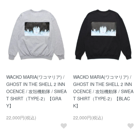
WACKO MARIA(ワコマリア) /
WACKO MARIA(ワコマリア) /
GHOST IN THE SHELL 2 INN
GHOST IN THE SHELL 2 INN
OCENCE / 攻殻機動隊 / SWEA
OCENCE / 攻殻機動隊 / SWEA
T SHIRT（TYPE-2）【GRA
T SHIRT（TYPE-2）【BLAC
Y】
K】
22,000円(税込)
22,000円(税込)