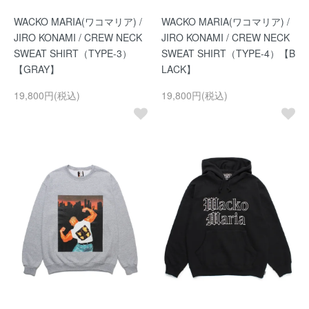
WACKO MARIA(ワコマリア) /
WACKO MARIA(ワコマリア) /
JIRO KONAMI / CREW NECK
JIRO KONAMI / CREW NECK
SWEAT SHIRT（TYPE-3）
SWEAT SHIRT（TYPE-4）【B
【GRAY】
LACK】
19,800円(税込)
19,800円(税込)