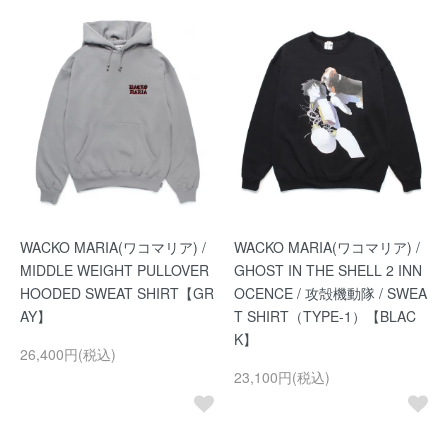
WACKO MARIA(ワコマリア) /
WACKO MARIA(ワコマリア) /
MIDDLE WEIGHT PULLOVER
GHOST IN THE SHELL 2 INN
HOODED SWEAT SHIRT【GR
OCENCE / 攻殻機動隊 / SWEA
AY】
T SHIRT（TYPE-1）【BLAC
K】
26,400円(税込)
23,100円(税込)