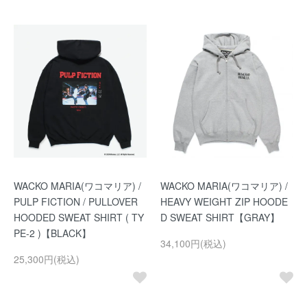
WACKO MARIA(ワコマリア) /
WACKO MARIA(ワコマリア) /
PULP FICTION / PULLOVER
HEAVY WEIGHT ZIP HOODE
HOODED SWEAT SHIRT ( TY
D SWEAT SHIRT【GRAY】
PE-2 )【BLACK】
34,100円(税込)
25,300円(税込)