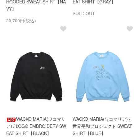
HOODED SWEAT SHIRT【NA
EAT SHIRT【GRAY】
VY】
SOLD OUT
29,700円(税込)
WACKO MARIA(ワコマリ
WACKO MARIA(ワコマリア) /
ア) / LOGO EMBROIDERY SW
世界平和プロジェクト SWEAT
EAT SHIRT【BLACK】
SHIRT【BLUE】