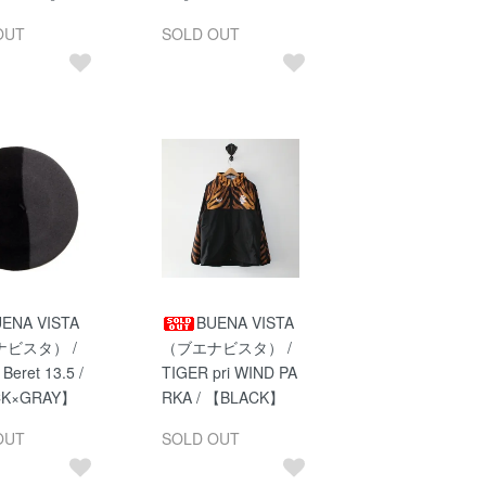
OUT
SOLD OUT
ENA VISTA
BUENA VISTA
ビスタ） /
（ブエナビスタ） /
Beret 13.5 /
TIGER pri WIND PA
CK×GRAY】
RKA / 【BLACK】
OUT
SOLD OUT