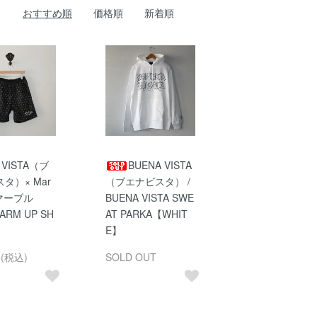
おすすめ順
価格順
新着順
 VISTA（ブ
BUENA VISTA
タ）× Mar
（ブエナビスタ） /
（マーブル
BUENA VISTA SWE
ARM UP SH
AT PARKA【WHIT
E】
円(税込)
SOLD OUT