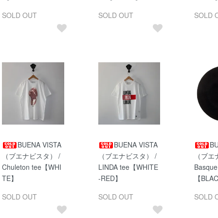
SOLD OUT
SOLD OUT
SOLD 
BUENA VISTA
BUENA VISTA
BU
（ブエナビスタ） /
（ブエナビスタ） /
（ブエナ
Chuleton tee【WHI
LINDA tee【WHITE
Basque 
TE】
-RED】
【BLA
SOLD OUT
SOLD OUT
SOLD 