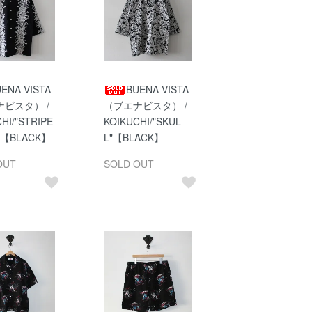
ENA VISTA
BUENA VISTA
ビスタ） /
（ブエナビスタ） /
HI/"STRIPE
KOIKUCHI/"SKUL
"【BLACK】
L"【BLACK】
OUT
SOLD OUT