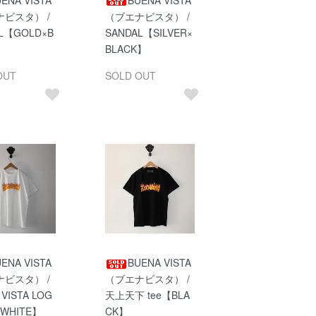
ビスタ） /
（ブエナビスタ） /
L【GOLD×B
SANDAL【SILVER×
】
BLACK】
OUT
SOLD OUT
ENA VISTA
BUENA VISTA
ビスタ） /
（ブエナビスタ） /
 VISTA LOG
天上天下 tee【BLA
【WHITE】
CK】