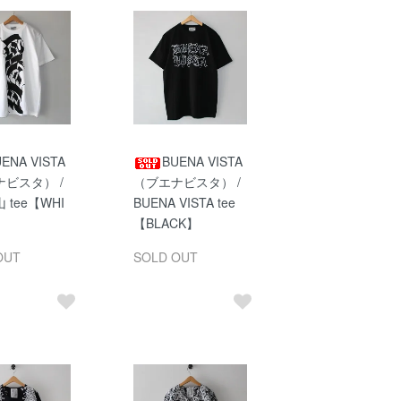
ENA VISTA
BUENA VISTA
ビスタ） /
（ブエナビスタ） /
 tee【WHI
BUENA VISTA tee
【BLACK】
OUT
SOLD OUT