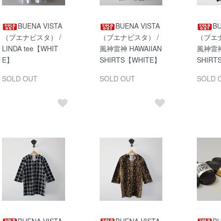
BUENA VISTA
BUENA VISTA
BU
（ブエナビスタ） /
（ブエナビスタ） /
（ブエナ
LINDA tee【WHIT
風神雷神 HAWAIIAN
風神雷神 
E】
SHIRTS【WHITE】
SHIRT
SOLD OUT
SOLD OUT
SOLD 
BUENA VISTA
BUENA VISTA
BU