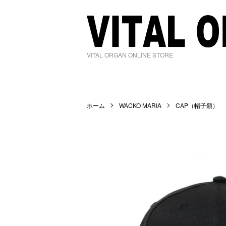
VITAL ORGAN ONLINE STORE
ホーム
WACKO MARIA
CAP（帽子類）