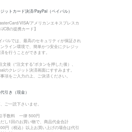
ジットカード決済/PayPal（ペイパル）
asterCard/VISA/アメリカンエキスプレスカ
/JCBの提携カード】
ペイパルでは、最高のセキュリティが保証され
オンライン環境で、簡単かつ安全にクレジッ
決済を行うことができます。
注文後（“注文する”ボタンを押した後）、
ypalのクレジット決済画面にすすみます。
要事項をご入力の上、ご決済ください。
品代引き（現金）
下、ご一読下さいませ。
引手数料 一律 500円
ただし1回のお買い物で、商品代金合計
,000円（税込）以上お買い上げの場合は代引