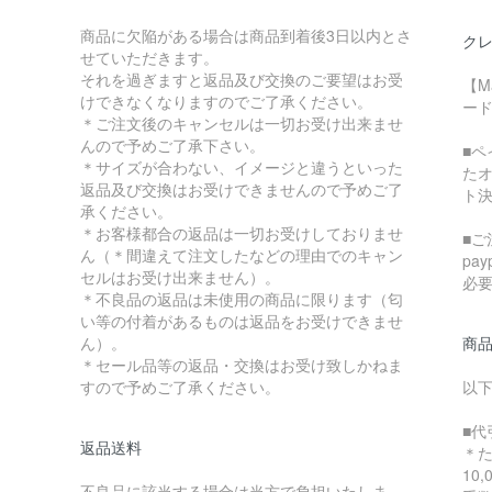
商品に欠陥がある場合は商品到着後3日以内とさ
クレ
せていただきます。
それを過ぎますと返品及び交換のご要望はお受
【M
けできなくなりますのでご了承ください。
ード
＊ご注文後のキャンセルは一切お受け出来ませ
んので予めご了承下さい。
■
＊サイズが合わない、イメージと違うといった
た
返品及び交換はお受けできませんので予めご了
ト
承ください。
＊お客様都合の返品は一切お受けしておりませ
■ご
ん（＊間違えて注文したなどの理由でのキャン
pa
セルはお受け出来ません）。
必
＊不良品の返品は未使用の商品に限ります（匂
い等の付着があるものは返品をお受けできませ
ん）。
商
＊セール品等の返品・交換はお受け致しかねま
すので予めご了承ください。
以
■代
返品送料
＊
10
不良品に該当する場合は当方で負担いたしま