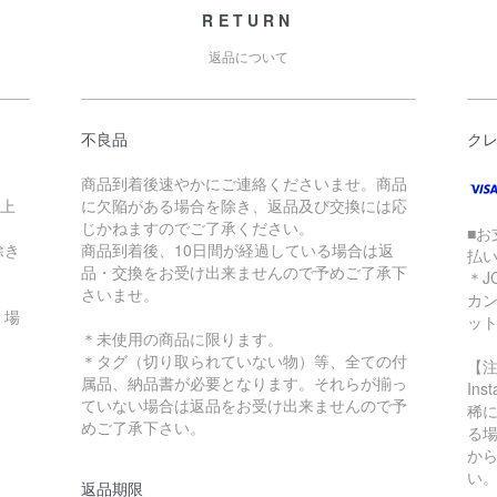
RETURN
返品について
不良品
ク
商品到着後速やかにご連絡くださいませ。商品
以上
に欠陥がある場合を除き、返品及び交換には応
じかねますのでご了承ください。
■お
除き
商品到着後、10日間が経過している場合は返
払
品・交換をお受け出来ませんので予めご了承下
＊J
さいませ。
カ
く場
ッ
＊未使用の商品に限ります。
＊タグ（切り取られていない物）等、全ての付
【
属品、納品書が必要となります。それらが揃っ
In
ていない場合は返品をお受け出来ませんので予
稀に
めご了承下さい。
る
か
い
返品期限