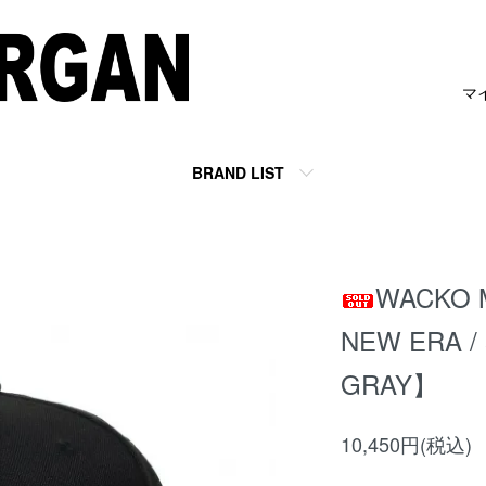
マ
BRAND LIST
WACKO 
NEW ERA /
GRAY】
10,450円(税込)