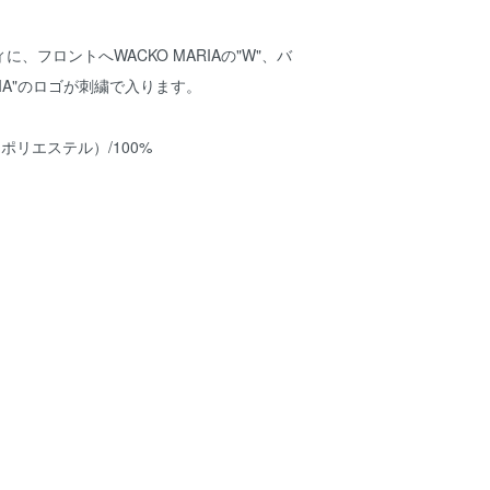
ィに、フロントへWACKO MARIAの"W"、バ
ARIA"のロゴが刺繍で入ります。
R（ポリエステル）/100%