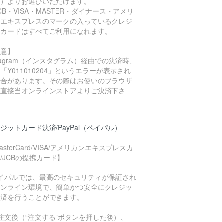
い）よりお選びいただけます。
CB・VISA・MASTER・ダイナース・アメリ
ンエキスプレスのマークの入っているクレジ
トカードはすべてご利用になれます。
注意】
stagram（インスタグラム）経由での決済時、
「Y011010204」というエラーが表示され
場合があります。その際はお使いのブラウザ
ら直接当オンラインストアよりご決済下さ
。
ジットカード決済/PayPal（ペイパル）
asterCard/VISA/アメリカンエキスプレスカ
/JCBの提携カード】
ペイパルでは、最高のセキュリティが保証され
オンライン環境で、簡単かつ安全にクレジッ
決済を行うことができます。
注文後（“注文する”ボタンを押した後）、