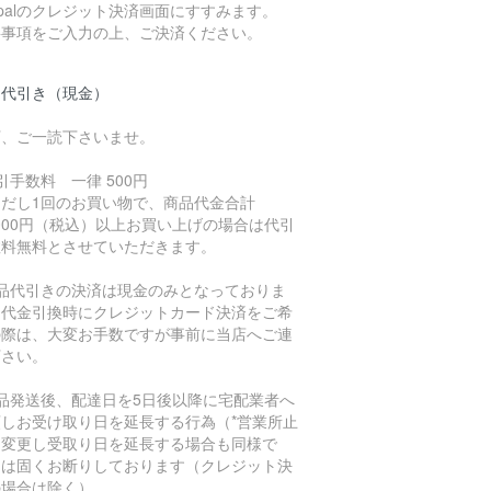
ypalのクレジット決済画面にすすみます。
要事項をご入力の上、ご決済ください。
品代引き（現金）
下、ご一読下さいませ。
引手数料 一律 500円
ただし1回のお買い物で、商品代金合計
,000円（税込）以上お買い上げの場合は代引
数料無料とさせていただきます。
商品代引きの決済は現金のみとなっておりま
。代金引換時にクレジットカード決済をご希
の際は、大変お手数ですが事前に当店へご連
下さい。
商品発送後、配達日を5日後以降に宅配業者へ
頼しお受け取り日を延長する行為（*営業所止
に変更し受取り日を延長する場合も同様で
）は固くお断りしております（クレジット決
の場合は除く）。