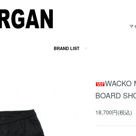
マ
BRAND LIST
WACKO 
BOARD SH
18,700円(税込)