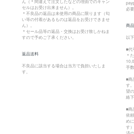
ん（＊間違えて注文したなどの理由でのキャン
pa
セルはお受け出来ません）。
必
＊不良品の返品は未使用の商品に限ります（匂
い等の付着があるものは返品をお受けできませ
ん）。
商
＊セール品等の返品・交換はお受け致しかねま
すので予めご了承ください。
以
■代
返品送料
＊
10
不良品に該当する場合は当方で負担いたしま
手
す。
■
す
望
絡
■
依
め
す
済