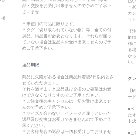
払
品・交換をお受け出来ませんので予めご了承下
＊J
さいませ。
カ
く場
ッ
＊未使用の商品に限ります。
＊タグ（切り取られていない物）等、全ての付
【
属品、納品書が必要となります。それらが揃っ
In
ていない場合は返品をお受け出来ませんので予
稀に
めご了承下さい。
る
か
い
返品期限
商品に欠陥がある場合は商品到着後3日以内とさ
クレ
せていただきます。
それを過ぎますと返品及び交換のご要望はお受
【M
けできなくなりますのでご了承ください。
ード
＊ご注文後のキャンセルは一切お受け出来ませ
んので予めご了承下さい。
■
＊サイズが合わない、イメージと違うといった
た
返品及び交換はお受けできませんので予めご了
ト
承ください。
＊お客様都合の返品は一切お受けしておりませ
■ご