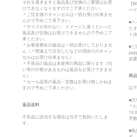
それを過ぎますと返品及び交換のご要望はお受
【M
けできなくなりますのでご了承ください。
ード
＊ご注文後のキャンセルは一切お受け出来ませ
んので予めご了承下さい。
■
＊サイズが合わない、イメージと違うといった
た
返品及び交換はお受けできませんので予めご了
ト
承ください。
＊お客様都合の返品は一切お受けしておりませ
■ご
ん（＊間違えて注文したなどの理由でのキャン
pa
セルはお受け出来ません）。
必
＊不良品の返品は未使用の商品に限ります（匂
い等の付着があるものは返品をお受けできませ
ん）。
商
＊セール品等の返品・交換はお受け致しかねま
すので予めご了承ください。
以
■代
返品送料
＊
10
不良品に該当する場合は当方で負担いたしま
手
す。
■
す