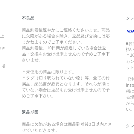
不良品
ク
商品到着後速やかにご連絡くださいませ。商品
以上
に欠陥がある場合を除き、返品及び交換には応
じかねますのでご了承ください。
■お
除き
商品到着後、10日間が経過している場合は返
払
品・交換をお受け出来ませんので予めご了承下
＊J
さいませ。
カ
く場
ッ
＊未使用の商品に限ります。
＊タグ（切り取られていない物）等、全ての付
【
属品、納品書が必要となります。それらが揃っ
In
ていない場合は返品をお受け出来ませんので予
稀に
めご了承下さい。
る
か
い
返品期限
商品に欠陥がある場合は商品到着後3日以内とさ
クレ
せていただきます。