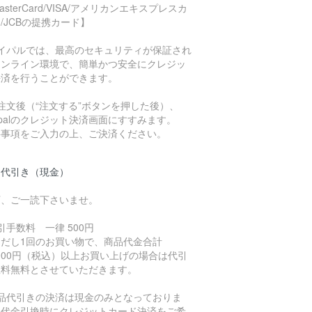
asterCard/VISA/アメリカンエキスプレスカ
/JCBの提携カード】
ペイパルでは、最高のセキュリティが保証され
オンライン環境で、簡単かつ安全にクレジッ
決済を行うことができます。
注文後（“注文する”ボタンを押した後）、
ypalのクレジット決済画面にすすみます。
要事項をご入力の上、ご決済ください。
品代引き（現金）
下、ご一読下さいませ。
引手数料 一律 500円
ただし1回のお買い物で、商品代金合計
,000円（税込）以上お買い上げの場合は代引
数料無料とさせていただきます。
商品代引きの決済は現金のみとなっておりま
。代金引換時にクレジットカード決済をご希