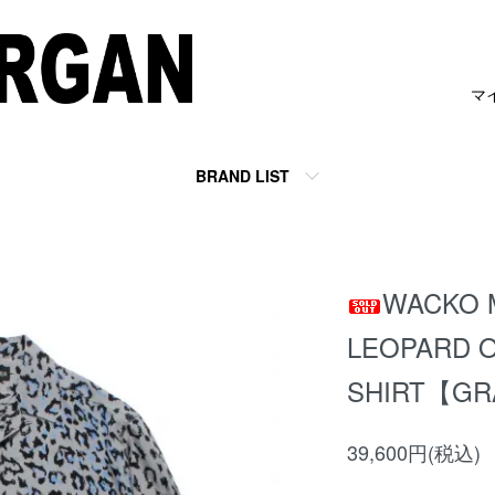
マ
BRAND LIST
）
WACKO 
LEOPARD 
SHIRT【G
39,600円(税込)