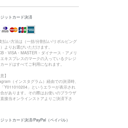
レジットカード決済
支払い方法は（一括/分割払い/リボルビング
い）よりお選びいただけます。
CB・VISA・MASTER・ダイナース・アメリ
ンエキスプレスのマークの入っているクレジ
トカードはすべてご利用になれます。
注意】
stagram（インスタグラム）経由での決済時、
「Y011010204」というエラーが表示され
場合があります。その際はお使いのブラウザ
ら直接当オンラインストアよりご決済下さ
。
ジットカード決済/PayPal（ペイパル）