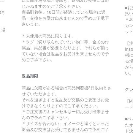
以上
に欠陥がある場合を除き、返品及び交換には応
じかねますのでご了承ください。
■お
除き
商品到着後、10日間が経過している場合は返
払
品・交換をお受け出来ませんので予めご了承下
＊J
さいませ。
カ
く場
ッ
＊未使用の商品に限ります。
＊タグ（切り取られていない物）等、全ての付
【
属品、納品書が必要となります。それらが揃っ
In
ていない場合は返品をお受け出来ませんので予
稀に
めご了承下さい。
る
か
い
返品期限
商品に欠陥がある場合は商品到着後3日以内とさ
クレ
せていただきます。
それを過ぎますと返品及び交換のご要望はお受
【M
けできなくなりますのでご了承ください。
ード
＊ご注文後のキャンセルは一切お受け出来ませ
んので予めご了承下さい。
■
＊サイズが合わない、イメージと違うといった
た
返品及び交換はお受けできませんので予めご了
ト