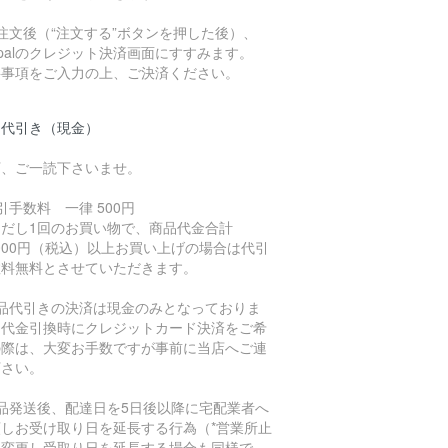
注文後（“注文する”ボタンを押した後）、
ypalのクレジット決済画面にすすみます。
要事項をご入力の上、ご決済ください。
品代引き（現金）
下、ご一読下さいませ。
引手数料 一律 500円
ただし1回のお買い物で、商品代金合計
,000円（税込）以上お買い上げの場合は代引
数料無料とさせていただきます。
商品代引きの決済は現金のみとなっておりま
。代金引換時にクレジットカード決済をご希
の際は、大変お手数ですが事前に当店へご連
下さい。
商品発送後、配達日を5日後以降に宅配業者へ
頼しお受け取り日を延長する行為（*営業所止
に変更し受取り日を延長する場合も同様で