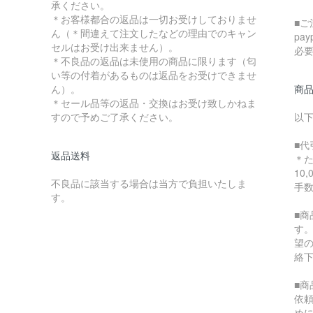
承ください。
＊お客様都合の返品は一切お受けしておりませ
■ご
ん（＊間違えて注文したなどの理由でのキャン
pa
セルはお受け出来ません）。
必
＊不良品の返品は未使用の商品に限ります（匂
い等の付着があるものは返品をお受けできませ
ん）。
商
＊セール品等の返品・交換はお受け致しかねま
すので予めご了承ください。
以
■代
返品送料
＊
10
不良品に該当する場合は当方で負担いたしま
手
す。
■
す
望
絡
■
依
め