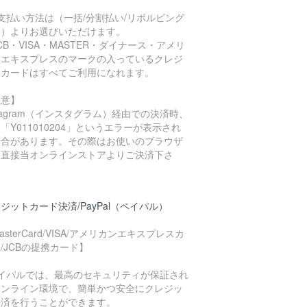
支払い方法は（一括/分割払い/リボルビング
い）よりお選びいただけます。
CB・VISA・MASTER・ダイナース・アメリ
ンエキスプレスのマークの入っているクレジ
トカードはすべてご利用になれます。
注意】
stagram（インスタグラム）経由での決済時、
「Y011010204」というエラーが表示され
場合があります。その際はお使いのブラウザ
ら直接当オンラインストアよりご決済下さ
。
ジットカード決済/PayPal（ペイパル）
asterCard/VISA/アメリカンエキスプレスカ
/JCBの提携カード】
ペイパルでは、最高のセキュリティが保証され
オンライン環境で、簡単かつ安全にクレジッ
決済を行うことができます。