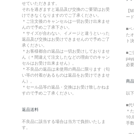
せていただきます。
それを過ぎますと返品及び交換のご要望はお受
【M
けできなくなりますのでご了承ください。
ード
＊ご注文後のキャンセルは一切お受け出来ませ
んので予めご了承下さい。
■
＊サイズが合わない、イメージと違うといった
た
返品及び交換はお受けできませんので予めご了
ト
承ください。
＊お客様都合の返品は一切お受けしておりませ
■ご
ん（＊間違えて注文したなどの理由でのキャン
pa
セルはお受け出来ません）。
必
＊不良品の返品は未使用の商品に限ります（匂
い等の付着があるものは返品をお受けできませ
ん）。
商
＊セール品等の返品・交換はお受け致しかねま
すので予めご了承ください。
以
■代
返品送料
＊
10
不良品に該当する場合は当方で負担いたしま
手
す。