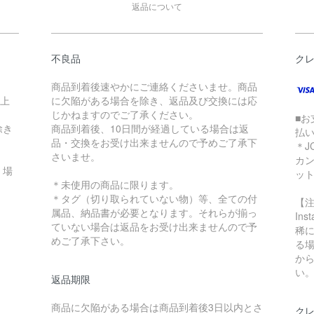
返品について
不良品
ク
商品到着後速やかにご連絡くださいませ。商品
以上
に欠陥がある場合を除き、返品及び交換には応
じかねますのでご了承ください。
■お
除き
商品到着後、10日間が経過している場合は返
払
品・交換をお受け出来ませんので予めご了承下
＊J
さいませ。
カ
く場
ッ
＊未使用の商品に限ります。
＊タグ（切り取られていない物）等、全ての付
【
属品、納品書が必要となります。それらが揃っ
In
ていない場合は返品をお受け出来ませんので予
稀に
めご了承下さい。
る
か
い
返品期限
商品に欠陥がある場合は商品到着後3日以内とさ
クレ