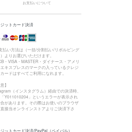
お支払いについて
レジットカード決済
支払い方法は（一括/分割払い/リボルビング
い）よりお選びいただけます。
CB・VISA・MASTER・ダイナース・アメリ
ンエキスプレスのマークの入っているクレジ
トカードはすべてご利用になれます。
注意】
stagram（インスタグラム）経由での決済時、
「Y011010204」というエラーが表示され
場合があります。その際はお使いのブラウザ
ら直接当オンラインストアよりご決済下さ
。
ジットカード決済/PayPal（ペイパル）