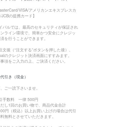
asterCard/VISA/アメリカンエキスプレスカ
/JCBの提携カード】
ペイパルでは、最高のセキュリティが保証され
オンライン環境で、簡単かつ安全にクレジッ
決済を行うことができます。
注文後（“注文する”ボタンを押した後）、
ypalのクレジット決済画面にすすみます。
要事項をご入力の上、ご決済ください。
品代引き（現金）
下、ご一読下さいませ。
引手数料 一律 500円
ただし1回のお買い物で、商品代金合計
,000円（税込）以上お買い上げの場合は代引
数料無料とさせていただきます。