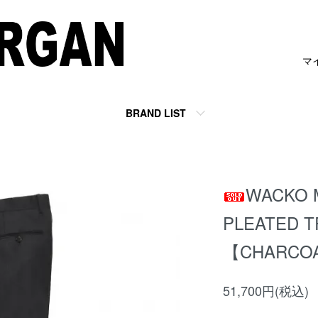
マ
BRAND LIST
WACKO M
PLEATED T
【CHARCO
51,700円(税込)