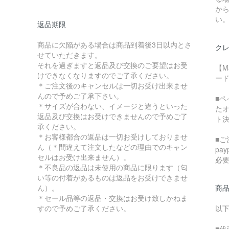
か
い
返品期限
商品に欠陥がある場合は商品到着後3日以内とさ
クレ
せていただきます。
それを過ぎますと返品及び交換のご要望はお受
【M
けできなくなりますのでご了承ください。
ード
＊ご注文後のキャンセルは一切お受け出来ませ
んので予めご了承下さい。
■
＊サイズが合わない、イメージと違うといった
た
返品及び交換はお受けできませんので予めご了
ト
承ください。
＊お客様都合の返品は一切お受けしておりませ
■ご
ん（＊間違えて注文したなどの理由でのキャン
pa
セルはお受け出来ません）。
必
＊不良品の返品は未使用の商品に限ります（匂
い等の付着があるものは返品をお受けできませ
ん）。
商
＊セール品等の返品・交換はお受け致しかねま
すので予めご了承ください。
以
■代