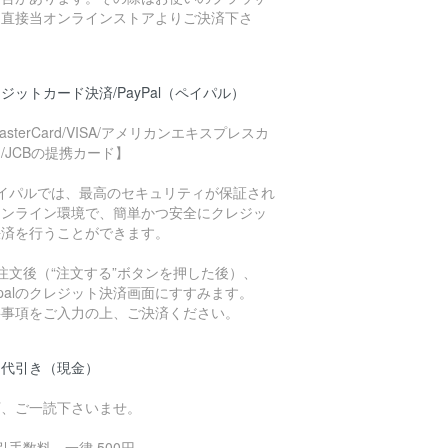
ら直接当オンラインストアよりご決済下さ
。
ジットカード決済/PayPal（ペイパル）
asterCard/VISA/アメリカンエキスプレスカ
/JCBの提携カード】
ペイパルでは、最高のセキュリティが保証され
オンライン環境で、簡単かつ安全にクレジッ
決済を行うことができます。
注文後（“注文する”ボタンを押した後）、
ypalのクレジット決済画面にすすみます。
要事項をご入力の上、ご決済ください。
品代引き（現金）
下、ご一読下さいませ。
引手数料 一律 500円