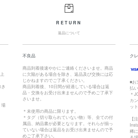
RETURN
返品について
不良品
ク
商品到着後速やかにご連絡くださいませ。商品
以上
に欠陥がある場合を除き、返品及び交換には応
じかねますのでご了承ください。
■お
除き
商品到着後、10日間が経過している場合は返
払
品・交換をお受け出来ませんので予めご了承下
＊J
さいませ。
カ
く場
ッ
＊未使用の商品に限ります。
＊タグ（切り取られていない物）等、全ての付
【
属品、納品書が必要となります。それらが揃っ
In
ていない場合は返品をお受け出来ませんので予
稀に
めご了承下さい。
る