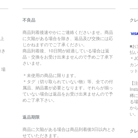
不良品
ク
商品到着後速やかにご連絡くださいませ。商品
以上
に欠陥がある場合を除き、返品及び交換には応
じかねますのでご了承ください。
■お
除き
商品到着後、10日間が経過している場合は返
払
品・交換をお受け出来ませんので予めご了承下
＊J
さいませ。
カ
く場
ッ
＊未使用の商品に限ります。
＊タグ（切り取られていない物）等、全ての付
【
属品、納品書が必要となります。それらが揃っ
In
ていない場合は返品をお受け出来ませんので予
稀に
めご了承下さい。
る
か
い
返品期限
商品に欠陥がある場合は商品到着後3日以内とさ
クレ
せていただきます。