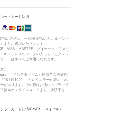
レジットカード決済
支払い方法は（一括/分割払い/リボルビング
い）よりお選びいただけます。
CB・VISA・MASTER・ダイナース・アメリ
ンエキスプレスのマークの入っているクレジ
トカードはすべてご利用になれます。
注意】
stagram（インスタグラム）経由での決済時、
「Y011010204」というエラーが表示され
場合があります。その際はお使いのブラウザ
ら直接当オンラインストアよりご決済下さ
。
ジットカード決済/PayPal（ペイパル）