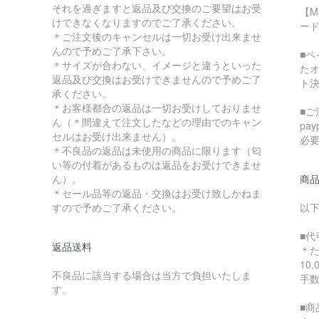
それを過ぎますと返品及び交換のご要望はお受
【M
けできなくなりますのでご了承ください。
ード
＊ご注文後のキャンセルは一切お受け出来ませ
んので予めご了承下さい。
■
＊サイズが合わない、イメージと違うといった
た
返品及び交換はお受けできませんので予めご了
ト
承ください。
＊お客様都合の返品は一切お受けしておりませ
■ご
ん（＊間違えて注文したなどの理由でのキャン
pa
セルはお受け出来ません）。
必
＊不良品の返品は未使用の商品に限ります（匂
い等の付着があるものは返品をお受けできませ
ん）。
商
＊セール品等の返品・交換はお受け致しかねま
すので予めご了承ください。
以
■代
返品送料
＊
10
不良品に該当する場合は当方で負担いたしま
手
す。
■