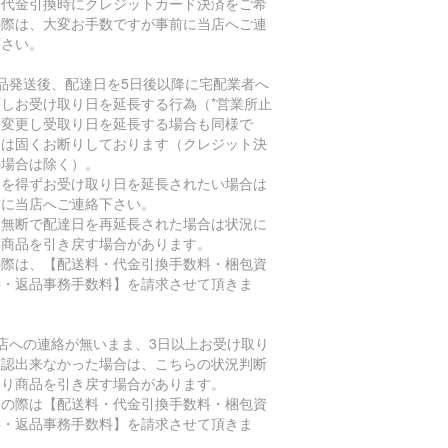
。代金引換時にクレジットカード決済をご希
の際は、大変お手数ですが事前に当店へご連
下さい。
商品発送後、配達日を5日後以降に宅配業者へ
頼しお受け取り日を延長する行為（*営業所止
に変更し受取り日を延長する場合も同様で
）は固くお断りしております（クレジット決
の場合は除く）。
むを得ずお受け取り日を延長されたい場合は
前に当店へご連絡下さい。
、無断で配達日を再延長された場合は状況に
り商品を引き戻す場合があります。
の際は、【配送料・代金引換手数料・梱包資
料・返品事務手数料】を請求させて頂きま
。
当店への連絡が無いまま、3日以上お受け取り
確認出来なかった場合は、こちらの状況判断
より商品を引き戻す場合があります。
その際は【配送料・代金引換手数料・梱包資
料・返品事務手数料】を請求させて頂きま
。