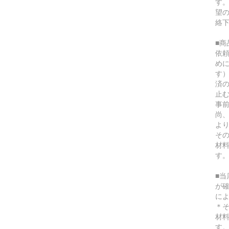
す
望
絡
■
依
め
す
済
止
事
尚
よ
そ
材
す
■
が
に
＊
材
す