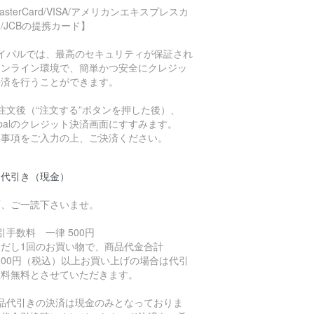
asterCard/VISA/アメリカンエキスプレスカ
/JCBの提携カード】
ペイパルでは、最高のセキュリティが保証され
オンライン環境で、簡単かつ安全にクレジッ
決済を行うことができます。
注文後（“注文する”ボタンを押した後）、
ypalのクレジット決済画面にすすみます。
要事項をご入力の上、ご決済ください。
品代引き（現金）
下、ご一読下さいませ。
引手数料 一律 500円
ただし1回のお買い物で、商品代金合計
,000円（税込）以上お買い上げの場合は代引
数料無料とさせていただきます。
商品代引きの決済は現金のみとなっておりま