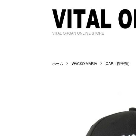
VITAL ORGAN ONLINE STORE
ホーム
WACKO MARIA
CAP（帽子類）