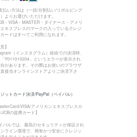
支払い方法は（一括/分割払い/リボルビング
い）よりお選びいただけます。
CB・VISA・MASTER・ダイナース・アメリ
ンエキスプレスのマークの入っているクレジ
トカードはすべてご利用になれます。
注意】
stagram（インスタグラム）経由での決済時、
「Y011010204」というエラーが表示され
場合があります。その際はお使いのブラウザ
ら直接当オンラインストアよりご決済下さ
。
ジットカード決済/PayPal（ペイパル）
asterCard/VISA/アメリカンエキスプレスカ
/JCBの提携カード】
ペイパルでは、最高のセキュリティが保証され
オンライン環境で、簡単かつ安全にクレジッ
決済を行うことができます。