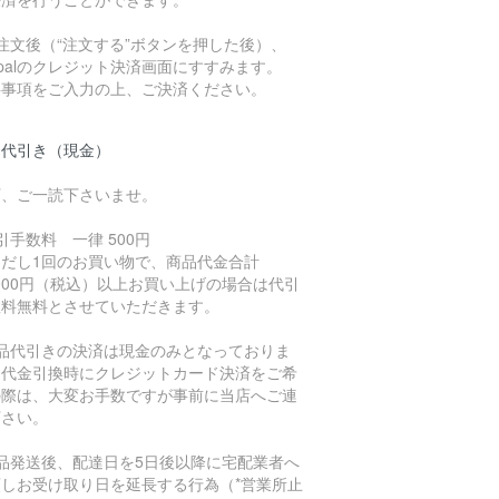
注文後（“注文する”ボタンを押した後）、
ypalのクレジット決済画面にすすみます。
要事項をご入力の上、ご決済ください。
品代引き（現金）
下、ご一読下さいませ。
引手数料 一律 500円
ただし1回のお買い物で、商品代金合計
,000円（税込）以上お買い上げの場合は代引
数料無料とさせていただきます。
商品代引きの決済は現金のみとなっておりま
。代金引換時にクレジットカード決済をご希
の際は、大変お手数ですが事前に当店へご連
下さい。
商品発送後、配達日を5日後以降に宅配業者へ
頼しお受け取り日を延長する行為（*営業所止