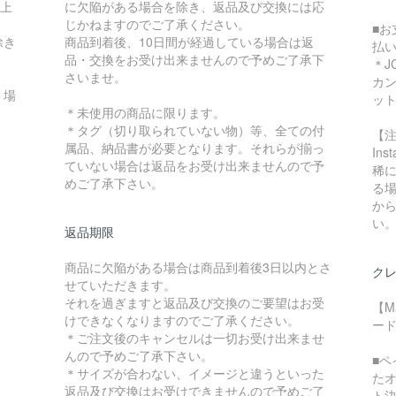
以上
に欠陥がある場合を除き、返品及び交換には応
じかねますのでご了承ください。
■お
除き
商品到着後、10日間が経過している場合は返
払
品・交換をお受け出来ませんので予めご了承下
＊J
さいませ。
カ
く場
ッ
＊未使用の商品に限ります。
＊タグ（切り取られていない物）等、全ての付
【
属品、納品書が必要となります。それらが揃っ
In
ていない場合は返品をお受け出来ませんので予
稀に
めご了承下さい。
る
か
い
返品期限
商品に欠陥がある場合は商品到着後3日以内とさ
クレ
せていただきます。
それを過ぎますと返品及び交換のご要望はお受
【M
けできなくなりますのでご了承ください。
ード
＊ご注文後のキャンセルは一切お受け出来ませ
んので予めご了承下さい。
■
＊サイズが合わない、イメージと違うといった
た
返品及び交換はお受けできませんので予めご了
ト