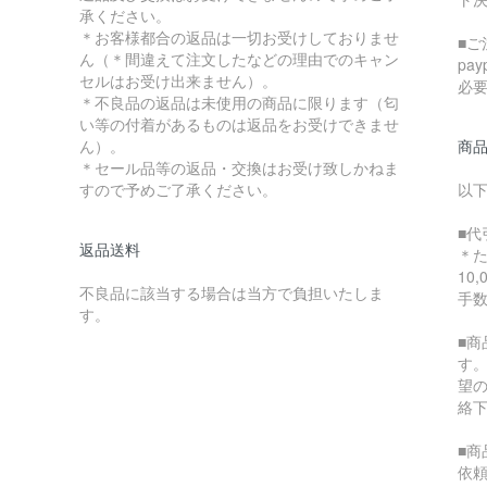
承ください。
＊お客様都合の返品は一切お受けしておりませ
■ご
ん（＊間違えて注文したなどの理由でのキャン
pa
セルはお受け出来ません）。
必
＊不良品の返品は未使用の商品に限ります（匂
い等の付着があるものは返品をお受けできませ
ん）。
商
＊セール品等の返品・交換はお受け致しかねま
すので予めご了承ください。
以
■代
返品送料
＊
10
不良品に該当する場合は当方で負担いたしま
手
す。
■
す
望
絡
■
依