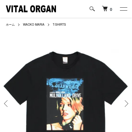
0
ホーム
WACKO MARIA
T-SHIRTS