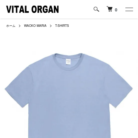
0
ホーム
WACKO MARIA
T-SHIRTS