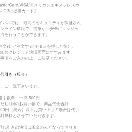
asterCard/VISA/アメリカンエキスプレスカ
/JCBの提携カード】
ペイパルでは、最高のセキュリティが保証され
オンライン環境で、簡単かつ安全にクレジッ
決済を行うことができます。
注文後（“注文する”ボタンを押した後）、
ypalのクレジット決済画面にすすみます。
要事項をご入力の上、ご決済ください。
品代引き（現金）
下、ご一読下さいませ。
引手数料 一律 500円
ただし1回のお買い物で、商品代金合計
,000円（税込）以上お買い上げの場合は代引
数料無料とさせていただきます。
商品代引きの決済は現金のみとなっておりま