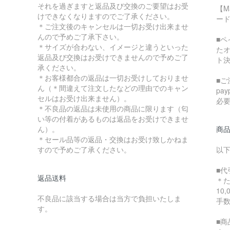
それを過ぎますと返品及び交換のご要望はお受
【M
けできなくなりますのでご了承ください。
ード
＊ご注文後のキャンセルは一切お受け出来ませ
んので予めご了承下さい。
■
＊サイズが合わない、イメージと違うといった
た
返品及び交換はお受けできませんので予めご了
ト
承ください。
＊お客様都合の返品は一切お受けしておりませ
■ご
ん（＊間違えて注文したなどの理由でのキャン
pa
セルはお受け出来ません）。
必
＊不良品の返品は未使用の商品に限ります（匂
い等の付着があるものは返品をお受けできませ
ん）。
商
＊セール品等の返品・交換はお受け致しかねま
すので予めご了承ください。
以
■代
返品送料
＊
10
不良品に該当する場合は当方で負担いたしま
手
す。
■