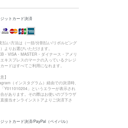
レジットカード決済
支払い方法は（一括/分割払い/リボルビング
い）よりお選びいただけます。
CB・VISA・MASTER・ダイナース・アメリ
ンエキスプレスのマークの入っているクレジ
トカードはすべてご利用になれます。
注意】
stagram（インスタグラム）経由での決済時、
「Y011010204」というエラーが表示され
場合があります。その際はお使いのブラウザ
ら直接当オンラインストアよりご決済下さ
。
ジットカード決済/PayPal（ペイパル）