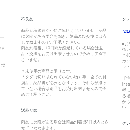
不良品
ク
商品到着後速やかにご連絡くださいませ。商品
以上
に欠陥がある場合を除き、返品及び交換には応
じかねますのでご了承ください。
■お
除き
商品到着後、10日間が経過している場合は返
払
品・交換をお受け出来ませんので予めご了承下
＊J
さいませ。
カ
く場
ッ
＊未使用の商品に限ります。
＊タグ（切り取られていない物）等、全ての付
【
属品、納品書が必要となります。それらが揃っ
In
ていない場合は返品をお受け出来ませんので予
稀に
めご了承下さい。
る
か
い
返品期限
商品に欠陥がある場合は商品到着後3日以内とさ
クレ
せていただきます。