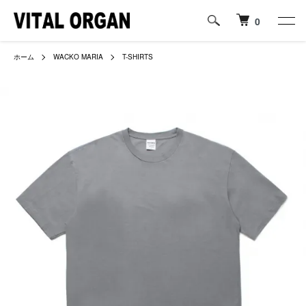
0
ホーム
WACKO MARIA
T-SHIRTS