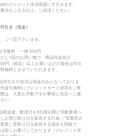
ypalのクレジット決済画面にすすみます。
要事項をご入力の上、ご決済ください。
品代引き（現金）
下、ご一読下さいませ。
引手数料 一律 500円
ただし1回のお買い物で、商品代金合計
,000円（税込）以上お買い上げの場合は代引
数料無料とさせていただきます。
商品代引きの決済は現金のみとなっておりま
。代金引換時にクレジットカード決済をご希
の際は、大変お手数ですが事前に当店へご連
下さい。
商品発送後、配達日を5日後以降に宅配業者へ
頼しお受け取り日を延長する行為（*営業所止
に変更し受取り日を延長する場合も同様で
）は固くお断りしております（クレジット決