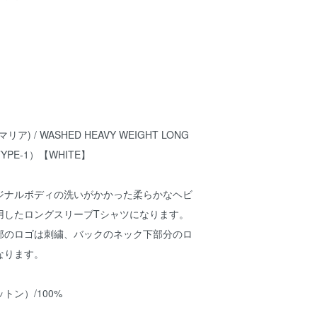
リア) / WASHED HEAVY WEIGHT LONG
（TYPE-1）【WHITE】
Aオリジナルボディの洗いがかかった柔らかなヘビ
用したロングスリーブTシャツになります。
部のロゴは刺繍、バックのネック下部分のロ
なります。
ットン）/100%