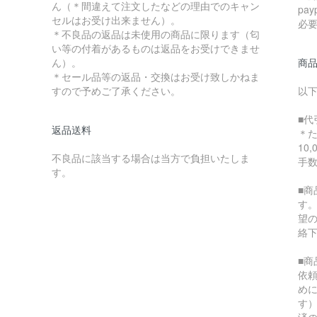
ん（＊間違えて注文したなどの理由でのキャン
pa
セルはお受け出来ません）。
必
＊不良品の返品は未使用の商品に限ります（匂
い等の付着があるものは返品をお受けできませ
ん）。
商
＊セール品等の返品・交換はお受け致しかねま
すので予めご了承ください。
以
■代
返品送料
＊
10
不良品に該当する場合は当方で負担いたしま
手
す。
■
す
望
絡
■
依
め
す