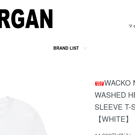
マ
BRAND LIST
WACKO 
WASHED H
SLEEVE T-
【WHITE】