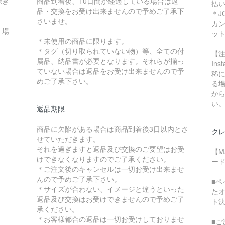
除き
商品到着後、10日間が経過している場合は返
払
品・交換をお受け出来ませんので予めご了承下
＊J
さいませ。
カ
く場
ッ
＊未使用の商品に限ります。
＊タグ（切り取られていない物）等、全ての付
【
属品、納品書が必要となります。それらが揃っ
In
ていない場合は返品をお受け出来ませんので予
稀に
めご了承下さい。
る
か
い
返品期限
商品に欠陥がある場合は商品到着後3日以内とさ
クレ
せていただきます。
それを過ぎますと返品及び交換のご要望はお受
【M
けできなくなりますのでご了承ください。
ード
＊ご注文後のキャンセルは一切お受け出来ませ
んので予めご了承下さい。
■
＊サイズが合わない、イメージと違うといった
た
返品及び交換はお受けできませんので予めご了
ト
承ください。
＊お客様都合の返品は一切お受けしておりませ
■ご