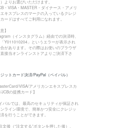
い）よりお選びいただけます。
CB・VISA・MASTER・ダイナース・アメリ
ンエキスプレスのマークの入っているクレジ
トカードはすべてご利用になれます。
注意】
stagram（インスタグラム）経由での決済時、
「Y011010204」というエラーが表示され
場合があります。その際はお使いのブラウザ
ら直接当オンラインストアよりご決済下さ
。
ジットカード決済/PayPal（ペイパル）
asterCard/VISA/アメリカンエキスプレスカ
/JCBの提携カード】
ペイパルでは、最高のセキュリティが保証され
オンライン環境で、簡単かつ安全にクレジッ
決済を行うことができます。
注文後（“注文する”ボタンを押した後）、