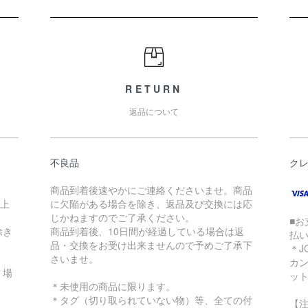
RETURN
返品について
不良品
ク
商品到着後速やかにご連絡くださいませ。商品
以上
に欠陥がある場合を除き、返品及び交換には応
じかねますのでご了承ください。
■お
除き
商品到着後、10日間が経過している場合は返
払
品・交換をお受け出来ませんので予めご了承下
＊J
さいませ。
カ
く場
ッ
＊未使用の商品に限ります。
＊タグ（切り取られていない物）等、全ての付
【