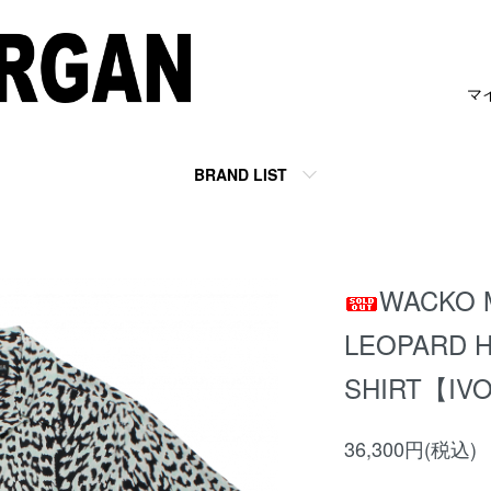
マ
BRAND LIST
）
WACKO 
LEOPARD H
SHIRT【IV
36,300円(税込)