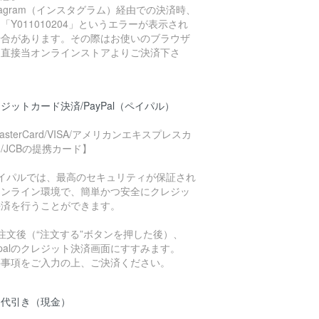
stagram（インスタグラム）経由での決済時、
「Y011010204」というエラーが表示され
場合があります。その際はお使いのブラウザ
ら直接当オンラインストアよりご決済下さ
。
ジットカード決済/PayPal（ペイパル）
asterCard/VISA/アメリカンエキスプレスカ
/JCBの提携カード】
ペイパルでは、最高のセキュリティが保証され
オンライン環境で、簡単かつ安全にクレジッ
決済を行うことができます。
注文後（“注文する”ボタンを押した後）、
ypalのクレジット決済画面にすすみます。
要事項をご入力の上、ご決済ください。
品代引き（現金）