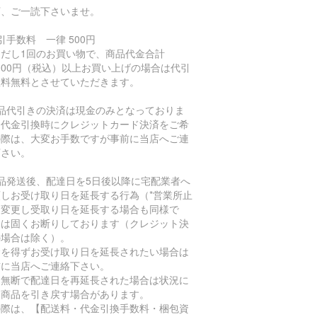
下、ご一読下さいませ。
引手数料 一律 500円
ただし1回のお買い物で、商品代金合計
,000円（税込）以上お買い上げの場合は代引
数料無料とさせていただきます。
商品代引きの決済は現金のみとなっておりま
。代金引換時にクレジットカード決済をご希
の際は、大変お手数ですが事前に当店へご連
下さい。
商品発送後、配達日を5日後以降に宅配業者へ
頼しお受け取り日を延長する行為（*営業所止
に変更し受取り日を延長する場合も同様で
）は固くお断りしております（クレジット決
の場合は除く）。
むを得ずお受け取り日を延長されたい場合は
前に当店へご連絡下さい。
、無断で配達日を再延長された場合は状況に
り商品を引き戻す場合があります。
の際は、【配送料・代金引換手数料・梱包資