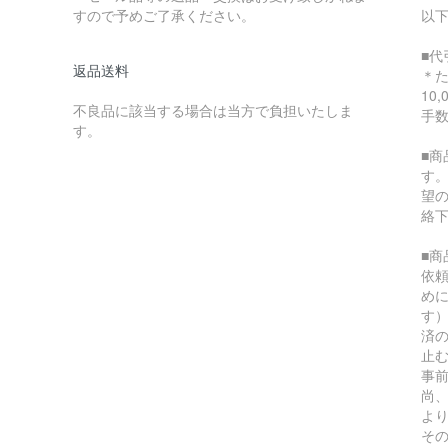
すので予めご了承ください。
以
■代
返品送料
＊
10
不良品に該当する場合は当方で負担いたしま
手
す。
■
す
望
絡
■
依
め
す
済
止
事
尚
よ
そ