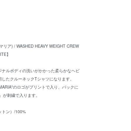
マリア) / WASHED HEAVY WEIGHT CREW
HITE】
Aオリジナルボディの洗いがかかった柔らかなヘビ
用したクルーネックTシャツになります。
 MARIA"のロゴがプリントで入り、バックに
 DAY」が刺繍で入ります。
ットン）/100%