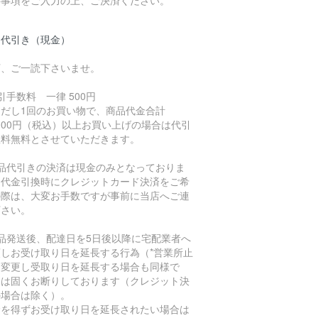
品代引き（現金）
下、ご一読下さいませ。
引手数料 一律 500円
ただし1回のお買い物で、商品代金合計
,000円（税込）以上お買い上げの場合は代引
数料無料とさせていただきます。
商品代引きの決済は現金のみとなっておりま
。代金引換時にクレジットカード決済をご希
の際は、大変お手数ですが事前に当店へご連
下さい。
商品発送後、配達日を5日後以降に宅配業者へ
頼しお受け取り日を延長する行為（*営業所止
に変更し受取り日を延長する場合も同様で
）は固くお断りしております（クレジット決
の場合は除く）。
むを得ずお受け取り日を延長されたい場合は