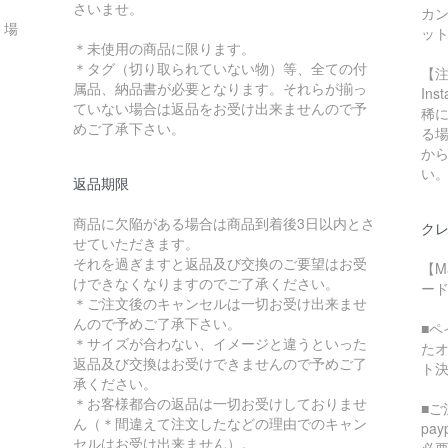
さいませ。
カ
く場
ッ
＊未使用の商品に限ります。
＊タグ（切り取られていない物）等、全ての付
【
属品、納品書が必要となります。それらが揃っ
In
ていない場合は返品をお受け出来ませんので予
稀に
めご了承下さい。
る
か
い
返品期限
商品に欠陥がある場合は商品到着後3日以内とさ
クレ
せていただきます。
それを過ぎますと返品及び交換のご要望はお受
【M
けできなくなりますのでご了承ください。
ード
＊ご注文後のキャンセルは一切お受け出来ませ
んので予めご了承下さい。
■
＊サイズが合わない、イメージと違うといった
た
返品及び交換はお受けできませんので予めご了
ト
承ください。
＊お客様都合の返品は一切お受けしておりませ
■ご
ん（＊間違えて注文したなどの理由でのキャン
pa
セルはお受け出来ません）。
必