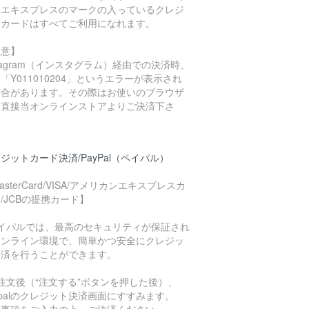
ンエキスプレスのマークの入っているクレジ
トカードはすべてご利用になれます。
注意】
stagram（インスタグラム）経由での決済時、
「Y011010204」というエラーが表示され
場合があります。その際はお使いのブラウザ
ら直接当オンラインストアよりご決済下さ
。
ジットカード決済/PayPal（ペイパル）
asterCard/VISA/アメリカンエキスプレスカ
/JCBの提携カード】
ペイパルでは、最高のセキュリティが保証され
オンライン環境で、簡単かつ安全にクレジッ
決済を行うことができます。
注文後（“注文する”ボタンを押した後）、
ypalのクレジット決済画面にすすみます。
要事項をご入力の上、ご決済ください。