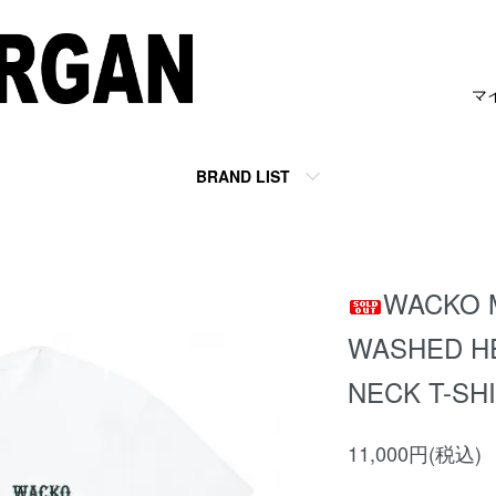
マ
BRAND LIST
WACKO 
WASHED H
NECK T-S
11,000円(税込)