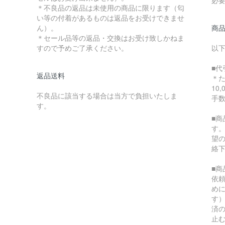
＊不良品の返品は未使用の商品に限ります（匂
い等の付着があるものは返品をお受けできませ
ん）。
商
＊セール品等の返品・交換はお受け致しかねま
すので予めご了承ください。
以
■代
返品送料
＊
10
不良品に該当する場合は当方で負担いたしま
手
す。
■
す
望
絡
■
依
め
す
済
止