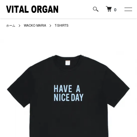
0
ホーム
WACKO MARIA
T-SHIRTS