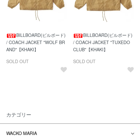
BILLBOARD(ビルボード)
BILLBOARD(ビルボード)
/ COACH JACKET "WOLF BR
/ COACH JACKET "TUXEDO
AND"【KHAKI】
CLUB"【KHAKI】
SOLD OUT
SOLD OUT
カテゴリー
WACKO MARIA