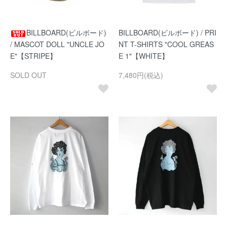
BILLBOARD(ビルボード)
BILLBOARD(ビルボード) / PRI
/ MASCOT DOLL "UNCLE JO
NT T-SHIRTS "COOL GREAS
E"【STRIPE】
E 1"【WHITE】
SOLD OUT
7,480円(税込)