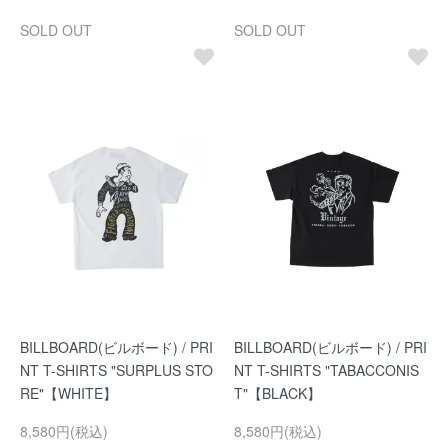
SOLD OUT
SOLD OUT
BILLBOARD(ビルボード) / PRI
BILLBOARD(ビルボード) / PRI
NT T-SHIRTS "SURPLUS STO
NT T-SHIRTS "TABACCONIS
RE"【WHITE】
T"【BLACK】
8,580円(税込)
8,580円(税込)