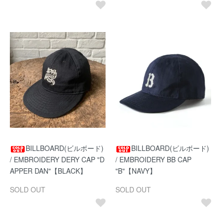
BILLBOARD(ビルボード)
BILLBOARD(ビルボード)
/ EMBROIDERY DERY CAP "D
/ EMBROIDERY BB CAP
APPER DAN"【BLACK】
"B"【NAVY】
SOLD OUT
SOLD OUT