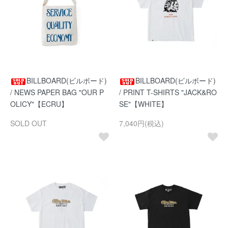
BILLBOARD(ビルボード)
BILLBOARD(ビルボード)
/ NEWS PAPER BAG "OUR P
/ PRINT T-SHIRTS "JACK&RO
OLICY"【ECRU】
SE"【WHITE】
SOLD OUT
7,040円(税込)