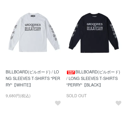
BILLBOARD(ビルボード) / LO
BILLBOARD(ビルボード)
NG SLEEVES T-SHIRTS "PER
/ LONG SLEEVES T-SHIRTS
RY"【WHITE】
"PERRY"【BLACK】
9,680円(税込)
SOLD OUT