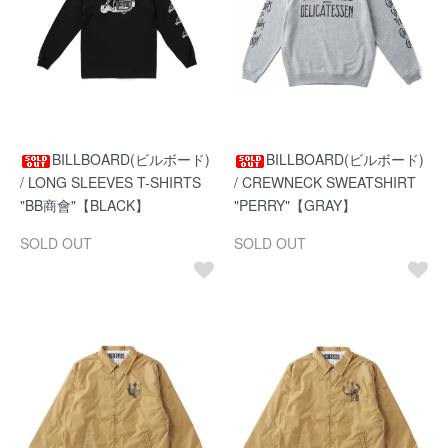
BILLBOARD(ビルボード)
BILLBOARD(ビルボード)
/ LONG SLEEVES T-SHIRTS
/ CREWNECK SWEATSHIRT
"BB商會"【BLACK】
"PERRY"【GRAY】
SOLD OUT
SOLD OUT