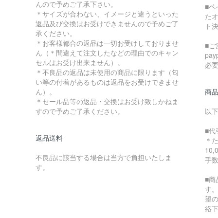
んので予めご了承下さい。
■
＊サイズが合わない、イメージと違うといった
た
返品及び交換はお受けできませんので予めご了
ト
承ください。
＊お客様都合の返品は一切お受けしておりませ
■ご
ん（＊間違えて注文したなどの理由でのキャン
pa
セルはお受け出来ません）。
必
＊不良品の返品は未使用の商品に限ります（匂
い等の付着があるものは返品をお受けできませ
ん）。
商
＊セール品等の返品・交換はお受け致しかねま
すので予めご了承ください。
以
■代
返品送料
＊
10
不良品に該当する場合は当方で負担いたしま
手
す。
■
す
望
絡