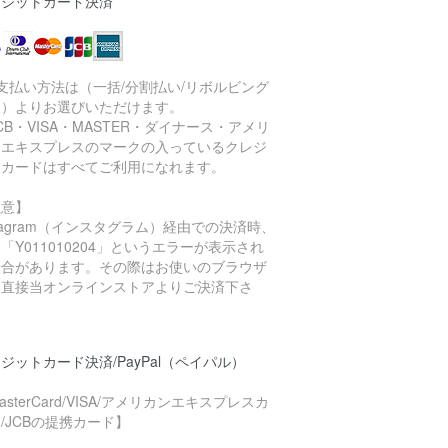
レジットカード決済
支払い方法は（一括/分割払い/リボルビング
い）よりお選びいただけます。
CB・VISA・MASTER・ダイナース・アメリ
ンエキスプレスのマークの入っているクレジ
トカードはすべてご利用になれます。
注意】
stagram（インスタグラム）経由での決済時、
「Y011010204」というエラーが表示され
場合があります。その際はお使いのブラウザ
ら直接当オンラインストアよりご決済下さ
。
ジットカード決済/PayPal（ペイパル）
asterCard/VISA/アメリカンエキスプレスカ
/JCBの提携カード】