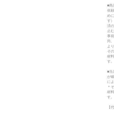
■
依
め
す
済
止
事
尚
よ
そ
材
す
■
が
に
＊
材
す
【