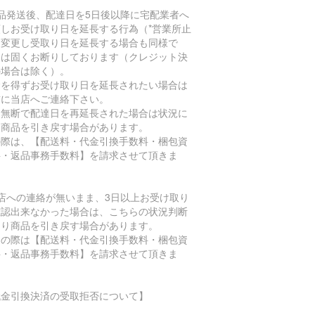
商品発送後、配達日を5日後以降に宅配業者へ
頼しお受け取り日を延長する行為（*営業所止
に変更し受取り日を延長する場合も同様で
）は固くお断りしております（クレジット決
の場合は除く）。
むを得ずお受け取り日を延長されたい場合は
前に当店へご連絡下さい。
、無断で配達日を再延長された場合は状況に
り商品を引き戻す場合があります。
の際は、【配送料・代金引換手数料・梱包資
料・返品事務手数料】を請求させて頂きま
。
当店への連絡が無いまま、3日以上お受け取り
確認出来なかった場合は、こちらの状況判断
より商品を引き戻す場合があります。
その際は【配送料・代金引換手数料・梱包資
料・返品事務手数料】を請求させて頂きま
。
代金引換決済の受取拒否について】