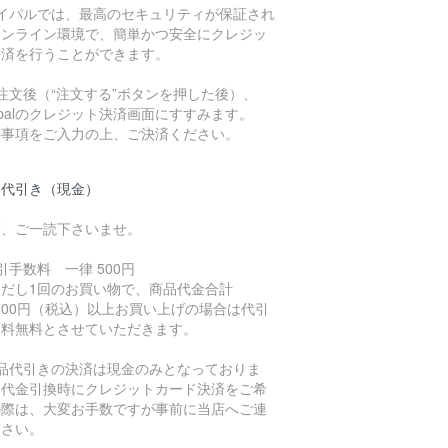
ペイパルでは、最高のセキュリティが保証され
オンライン環境で、簡単かつ安全にクレジッ
決済を行うことができます。
注文後（“注文する”ボタンを押した後）、
ypalのクレジット決済画面にすすみます。
要事項をご入力の上、ご決済ください。
品代引き（現金）
下、ご一読下さいませ。
引手数料 一律 500円
ただし1回のお買い物で、商品代金合計
,000円（税込）以上お買い上げの場合は代引
数料無料とさせていただきます。
商品代引きの決済は現金のみとなっておりま
。代金引換時にクレジットカード決済をご希
の際は、大変お手数ですが事前に当店へご連
下さい。