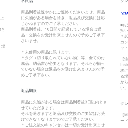
不良品
ク
商品到着後速やかにご連絡くださいませ。商品
以上
に欠陥がある場合を除き、返品及び交換には応
じかねますのでご了承ください。
■お
除き
商品到着後、10日間が経過している場合は返
払
品・交換をお受け出来ませんので予めご了承下
＊J
さいませ。
カ
く場
ッ
＊未使用の商品に限ります。
＊タグ（切り取られていない物）等、全ての付
【
属品、納品書が必要となります。それらが揃っ
In
ていない場合は返品をお受け出来ませんので予
稀に
めご了承下さい。
る
か
い
返品期限
商品に欠陥がある場合は商品到着後3日以内とさ
クレ
せていただきます。
それを過ぎますと返品及び交換のご要望はお受
【M
けできなくなりますのでご了承ください。
ード
＊ご注文後のキャンセルは一切お受け出来ませ