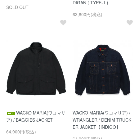
DIGAN ( TYPE-1 )
SOLD OUT
63,800円(税込)
WACKO MARIA(ワコマリ
WACKO MARIA(ワコマリア) /
ア) / BAGGIES JACKET
WRANGLER / DENIM TRUCK
ER JACKET【INDIGO】
64,900円(税込)
64,900円(税込)