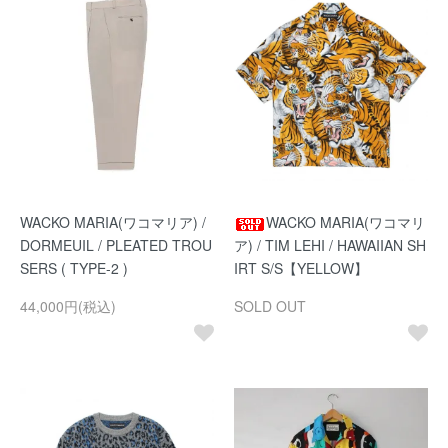
WACKO MARIA(ワコマリア) /
WACKO MARIA(ワコマリ
DORMEUIL / PLEATED TROU
ア) / TIM LEHI / HAWAIIAN SH
SERS ( TYPE-2 )
IRT S/S【YELLOW】
44,000円(税込)
SOLD OUT