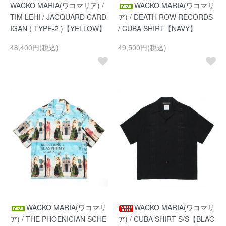
WACKO MARIA(ワコマリア) /
WACKO MARIA(ワコマリ
TIM LEHI / JACQUARD CARD
ア) / DEATH ROW RECORDS
IGAN ( TYPE-2 )【YELLOW】
/ CUBA SHIRT【NAVY】
48,400円(税込)
49,500円(税込)
WACKO MARIA(ワコマリ
WACKO MARIA(ワコマリ
ア) / THE PHOENICIAN SCHE
ア) / CUBA SHIRT S/S【BLAC