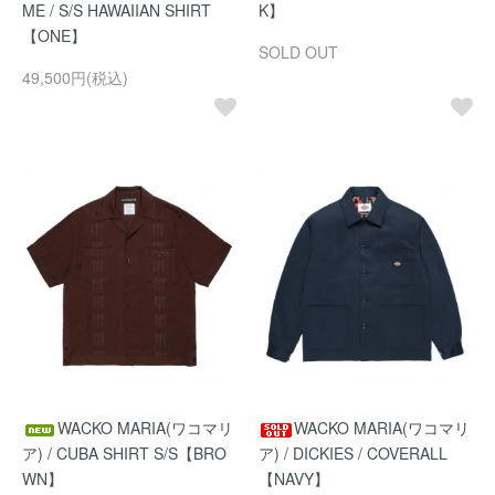
ME / S/S HAWAIIAN SHIRT
K】
【ONE】
SOLD OUT
49,500円(税込)
WACKO MARIA(ワコマリ
WACKO MARIA(ワコマリ
ア) / CUBA SHIRT S/S【BRO
ア) / DICKIES / COVERALL
WN】
【NAVY】