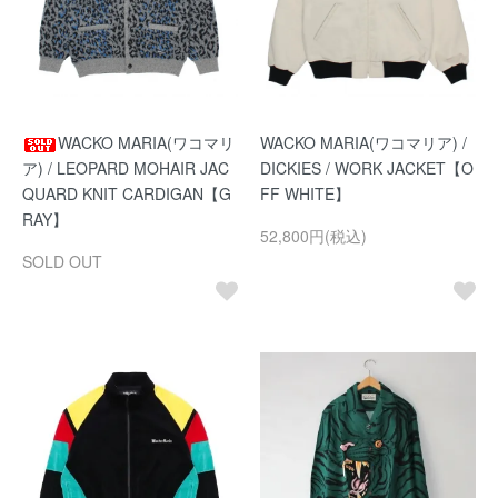
WACKO MARIA(ワコマリ
WACKO MARIA(ワコマリア) /
ア) / LEOPARD MOHAIR JAC
DICKIES / WORK JACKET【O
QUARD KNIT CARDIGAN【G
FF WHITE】
RAY】
52,800円(税込)
SOLD OUT