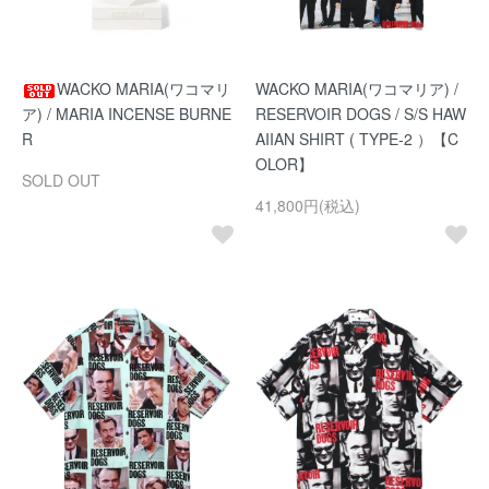
WACKO MARIA(ワコマリ
WACKO MARIA(ワコマリア) /
ア) / MARIA INCENSE BURNE
RESERVOIR DOGS / S/S HAW
R
AIIAN SHIRT ( TYPE-2 ）【C
OLOR】
SOLD OUT
41,800円(税込)