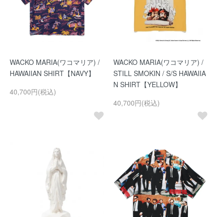
WACKO MARIA(ワコマリア) /
WACKO MARIA(ワコマリア) /
HAWAIIAN SHIRT【NAVY】
STILL SMOKIN / S/S HAWAIIA
N SHIRT【YELLOW】
40,700円(税込)
40,700円(税込)