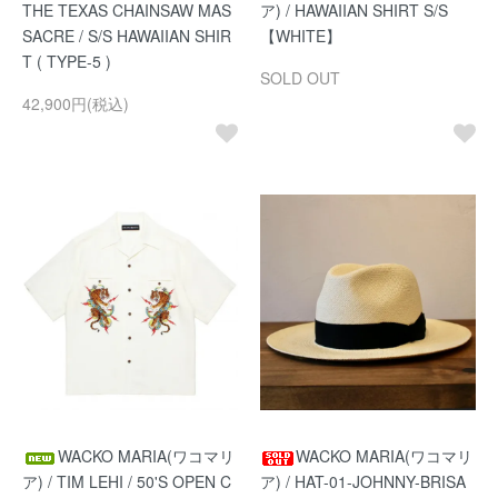
THE TEXAS CHAINSAW MAS
ア) / HAWAIIAN SHIRT S/S
SACRE / S/S HAWAIIAN SHIR
【WHITE】
T ( TYPE-5 )
SOLD OUT
42,900円(税込)
WACKO MARIA(ワコマリ
WACKO MARIA(ワコマリ
ア) / TIM LEHI / 50'S OPEN C
ア) / HAT-01-JOHNNY-BRISA