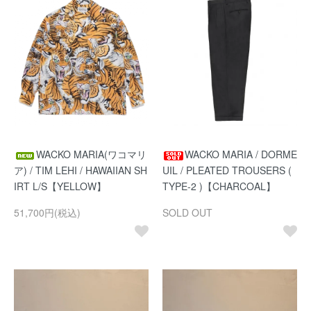
WACKO MARIA(ワコマリ
WACKO MARIA / DORME
ア) / TIM LEHI / HAWAIIAN SH
UIL / PLEATED TROUSERS (
IRT L/S【YELLOW】
TYPE-2 )【CHARCOAL】
51,700円(税込)
SOLD OUT