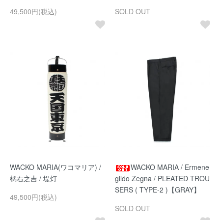
49,500円(税込)
SOLD OUT
WACKO MARIA(ワコマリア) /
WACKO MARIA / Ermene
橘右之吉 / 堤灯
gildo Zegna / PLEATED TROU
SERS ( TYPE-2 )【GRAY】
49,500円(税込)
SOLD OUT