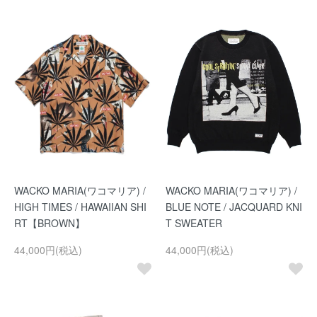
WACKO MARIA(ワコマリア) /
WACKO MARIA(ワコマリア) /
HIGH TIMES / HAWAIIAN SHI
BLUE NOTE / JACQUARD KNI
RT【BROWN】
T SWEATER
44,000円(税込)
44,000円(税込)