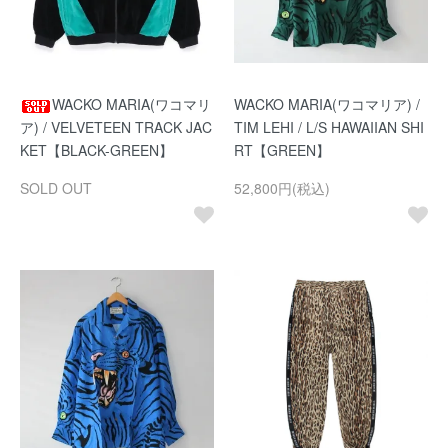
WACKO MARIA(ワコマリ
WACKO MARIA(ワコマリア) /
ア) / VELVETEEN TRACK JAC
TIM LEHI / L/S HAWAIIAN SHI
KET【BLACK-GREEN】
RT【GREEN】
SOLD OUT
52,800円(税込)