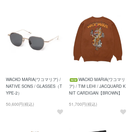
WACKO MARIA(ワコマリア) /
WACKO MARIA(ワコマリ
NATIVE SONS / GLASSES（T
ア) / TIM LEHI / JACQUARD K
YPE-2）
NIT CARDIGAN【BROWN】
50,600円(税込)
51,700円(税込)