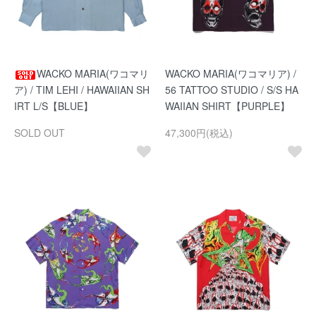
WACKO MARIA(ワコマリ
WACKO MARIA(ワコマリア) /
ア) / TIM LEHI / HAWAIIAN SH
56 TATTOO STUDIO / S/S HA
IRT L/S【BLUE】
WAIIAN SHIRT【PURPLE】
SOLD OUT
47,300円(税込)