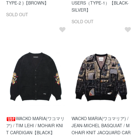
TYPE-2 )【BROWN】
USERS（TYPE-1）【BLACK-
SILVER】
SOLD OUT
SOLD OUT
WACKO MARIA(ワコマリ
WACKO MARIA(ワコマリア) /
ア) / TIM LEHI / MOHAIR KNI
JEAN-MICHEL BASQUIAT / M
T CARDIGAN【BLACK】
OHAIR KNIT JACQUARD CAR