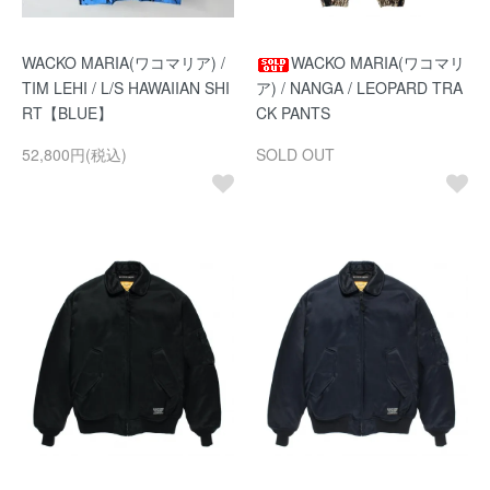
WACKO MARIA(ワコマリア) /
WACKO MARIA(ワコマリ
TIM LEHI / L/S HAWAIIAN SHI
ア) / NANGA / LEOPARD TRA
RT【BLUE】
CK PANTS
52,800円(税込)
SOLD OUT