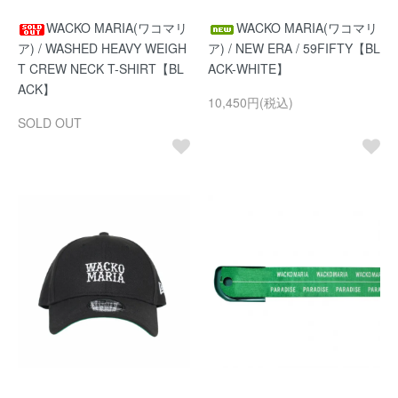
WACKO MARIA(ワコマリ
WACKO MARIA(ワコマリ
ア) / WASHED HEAVY WEIGH
ア) / NEW ERA / 59FIFTY【BL
T CREW NECK T-SHIRT【BL
ACK-WHITE】
ACK】
10,450円(税込)
SOLD OUT