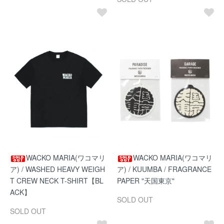
WACKO MARIA(ワコマリ
WACKO MARIA(ワコマリ
ア) / WASHED HEAVY WEIGH
ア) / KUUMBA / FRAGRANCE
T CREW NECK T-SHIRT【BL
PAPER "天国東京"
ACK】
SOLD OUT
SOLD OUT