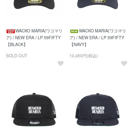
WACKO MARIA(ワコマリ
WACKO MARIA(ワコマリ
ア) / NEW ERA / LP 59FIFTY
ア) / NEW ERA / LP 59FIFTY
【BLACK】
【NAVY】
SOLD OUT
10,450円(税込)