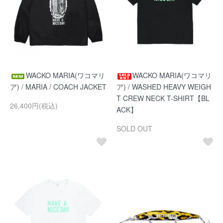
WACKO MARIA(ワコマリ
WACKO MARIA(ワコマリ
ア) / MARIA / COACH JACKET
ア) / WASHED HEAVY WEIGH
T CREW NECK T-SHIRT【BL
26,400円(税込)
ACK】
SOLD OUT