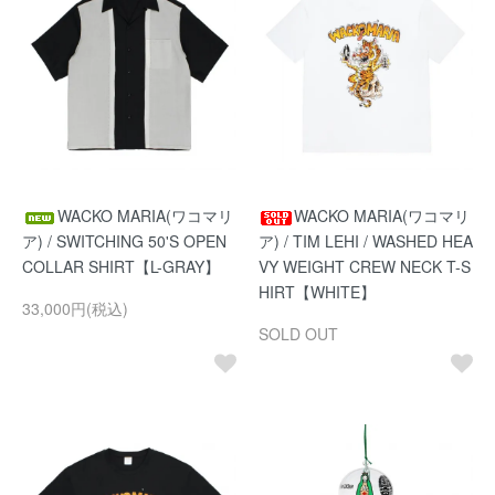
WACKO MARIA(ワコマリ
WACKO MARIA(ワコマリ
ア) / SWITCHING 50'S OPEN
ア) / TIM LEHI / WASHED HEA
COLLAR SHIRT【L-GRAY】
VY WEIGHT CREW NECK T-S
HIRT【WHITE】
33,000円(税込)
SOLD OUT