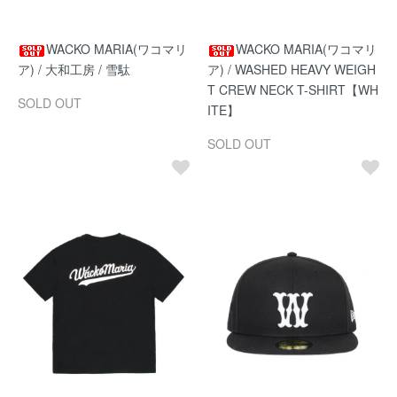
WACKO MARIA(ワコマリ
WACKO MARIA(ワコマリ
ア) / 大和工房 / 雪駄
ア) / WASHED HEAVY WEIGH
T CREW NECK T-SHIRT【WH
SOLD OUT
ITE】
SOLD OUT