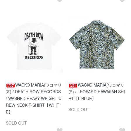
WACKO MARIA(ワコマリ
WACKO MARIA(ワコマリ
ア) / DEATH ROW RECORDS
ア) / LEOPARD HAWAIIAN SHI
/ WASHED HEAVY WEIGHT C
RT【L-BLUE】
REW NECK T-SHIRT【WHIT
SOLD OUT
E】
SOLD OUT