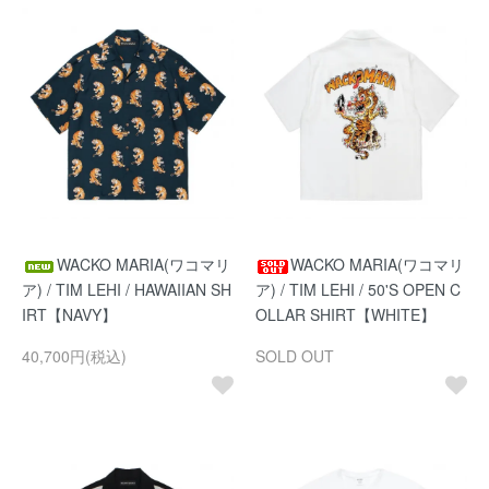
WACKO MARIA(ワコマリ
WACKO MARIA(ワコマリ
ア) / TIM LEHI / HAWAIIAN SH
ア) / TIM LEHI / 50'S OPEN C
IRT【NAVY】
OLLAR SHIRT【WHITE】
40,700円(税込)
SOLD OUT