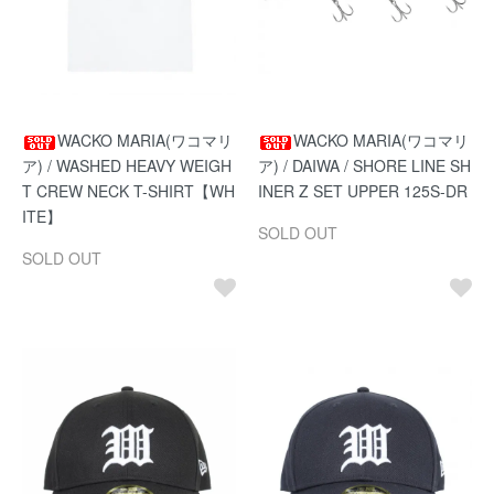
WACKO MARIA(ワコマリ
WACKO MARIA(ワコマリ
ア) / WASHED HEAVY WEIGH
ア) / DAIWA / SHORE LINE SH
T CREW NECK T-SHIRT【WH
INER Z SET UPPER 125S-DR
ITE】
SOLD OUT
SOLD OUT