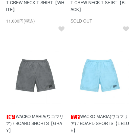
T CREW NECK T-SHIRT【WH
T CREW NECK T-SHIRT【BL
ITE】
ACK】
11,000円(税込)
SOLD OUT
WACKO MARIA(ワコマリ
WACKO MARIA(ワコマリ
ア) / BOARD SHORTS【GRA
ア) / BOARD SHORTS【L-BLU
Y】
E】