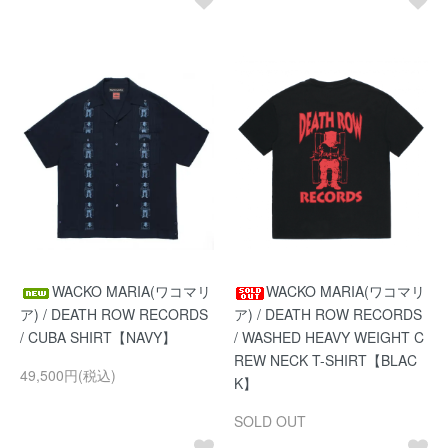
WACKO MARIA(ワコマリ
WACKO MARIA(ワコマリ
ア) / DEATH ROW RECORDS
ア) / DEATH ROW RECORDS
/ CUBA SHIRT【NAVY】
/ WASHED HEAVY WEIGHT C
REW NECK T-SHIRT【BLAC
49,500円(税込)
K】
SOLD OUT