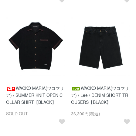
WACKO MARIA(ワコマリ
WACKO MARIA(ワコマリ
ア) / SUMMER KNIT OPEN C
ア) / Lee / DENIM SHORT TR
OLLAR SHIRT【BLACK】
OUSERS【BLACK】
SOLD OUT
36,300円(税込)