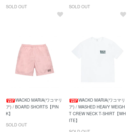
SOLD OUT
SOLD OUT
WACKO MARIA(ワコマリ
WACKO MARIA(ワコマリ
ア) / BOARD SHORTS【PIN
ア) / WASHED HEAVY WEIGH
K】
T CREW NECK T-SHIRT【WH
ITE】
SOLD OUT
SOLD OUT