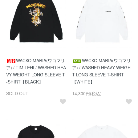
WACKO MARIA(ワコマリ
WACKO MARIA(ワコマリ
ア) / TIM LEHI / WASHED HEA
ア) / WASHED HEAVY WEIGH
VY WEIGHT LONG SLEEVE T
T LONG SLEEVE T-SHIRT
-SHIRT【BLACK】
【WHITE】
SOLD OUT
14,300円(税込)