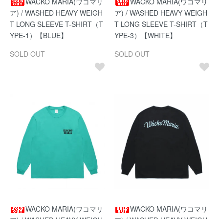
WACKO MARIA(ワコマリ
WACKO MARIA(ワコマリ
ア) / WASHED HEAVY WEIGH
ア) / WASHED HEAVY WEIGH
T LONG SLEEVE T-SHIRT（T
T LONG SLEEVE T-SHIRT（T
YPE-1）【BLUE】
YPE-3）【WHITE】
SOLD OUT
SOLD OUT
WACKO MARIA(ワコマリ
WACKO MARIA(ワコマリ