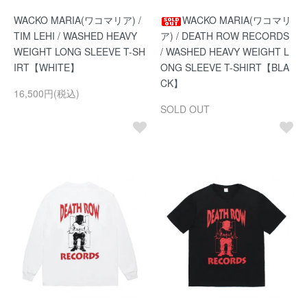
WACKO MARIA(ワコマリア) /
WACKO MARIA(ワコマリ
TIM LEHI / WASHED HEAVY
ア) / DEATH ROW RECORDS
WEIGHT LONG SLEEVE T-SH
/ WASHED HEAVY WEIGHT L
IRT【WHITE】
ONG SLEEVE T-SHIRT【BLA
CK】
16,500円(税込)
SOLD OUT