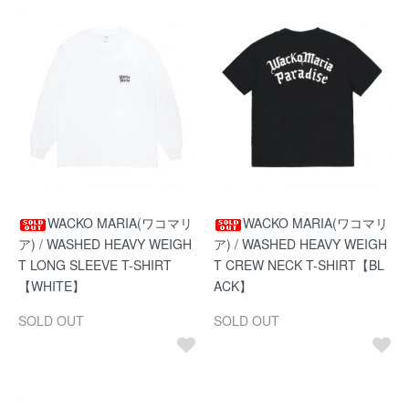
WACKO MARIA(ワコマリ
WACKO MARIA(ワコマリ
ア) / WASHED HEAVY WEIGH
ア) / WASHED HEAVY WEIGH
T LONG SLEEVE T-SHIRT
T CREW NECK T-SHIRT【BL
【WHITE】
ACK】
SOLD OUT
SOLD OUT