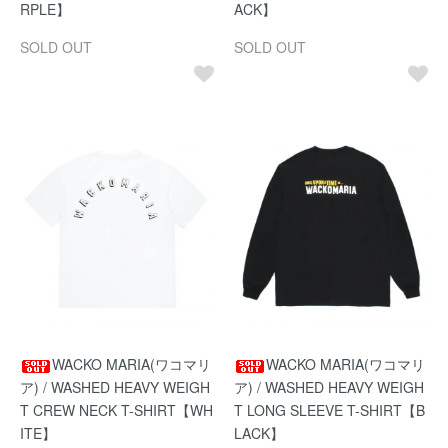
RPLE】
ACK】
SOLD OUT
SOLD OUT
WACKO MARIA(ワコマリ
WACKO MARIA(ワコマリ
ア) / WASHED HEAVY WEIGH
ア) / WASHED HEAVY WEIGH
T CREW NECK T-SHIRT【WH
T LONG SLEEVE T-SHIRT【B
ITE】
LACK】