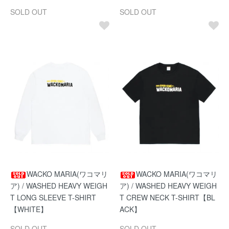
SOLD OUT
SOLD OUT
WACKO MARIA(ワコマリ
WACKO MARIA(ワコマリ
ア) / WASHED HEAVY WEIGH
ア) / WASHED HEAVY WEIGH
T LONG SLEEVE T-SHIRT
T CREW NECK T-SHIRT【BL
【WHITE】
ACK】
SOLD OUT
SOLD OUT