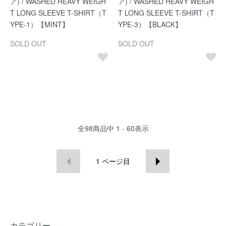
ア) / WASHED HEAVY WEIGH
ア) / WASHED HEAVY WEIGH
T LONG SLEEVE T-SHIRT（T
T LONG SLEEVE T-SHIRT（T
YPE-1）【MINT】
YPE-3）【BLACK】
SOLD OUT
SOLD OUT
全
98
商品中
1 - 60
表示
1
ページ目
カテゴリー