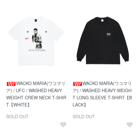
WACKO MARIA(ワコマリ
WACKO MARIA(ワコマリ
ア) / UFC / WASHED HEAVY
ア) / WASHED HEAVY WEIGH
WEIGHT CREW NECK T-SHIR
T LONG SLEEVE T-SHIRT【B
T【WHITE】
LACK】
SOLD OUT
SOLD OUT