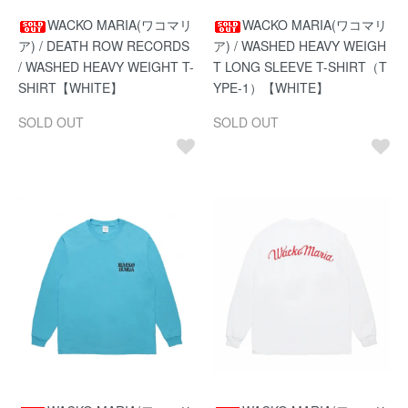
WACKO MARIA(ワコマリ
WACKO MARIA(ワコマリ
ア) / DEATH ROW RECORDS
ア) / WASHED HEAVY WEIGH
/ WASHED HEAVY WEIGHT T-
T LONG SLEEVE T-SHIRT（T
SHIRT【WHITE】
YPE-1）【WHITE】
SOLD OUT
SOLD OUT