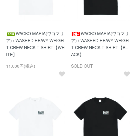
WACKO MARIA(ワコマリ
WACKO MARIA(ワコマリ
ア) / WASHED HEAVY WEIGH
ア) / WASHED HEAVY WEIGH
T CREW NECK T-SHIRT【WH
T CREW NECK T-SHIRT【BL
ITE】
ACK】
11,000円(税込)
SOLD OUT