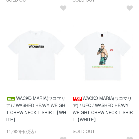
WACKO MARIA(ワコマリ
WACKO MARIA(ワコマリ
ア) / WASHED HEAVY WEIGH
ア) / UFC / WASHED HEAVY
T CREW NECK T-SHIRT【WH
WEIGHT CREW NECK T-SHIR
ITE】
T【WHITE】
11,000円(税込)
SOLD OUT